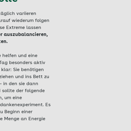
äglich variieren
arauf wiederum folgen
ese Extreme lassen
er auszubalancieren,
ten.
e helfen und eine
Tag besonders aktiv
 klar: Sie benötigen
iehen und ins Bett zu
– in den sie dann
 sollte der folgende
n, um eine
Gedankenexperiment. Es
zu Beginn einer
zte Menge an Energie
.