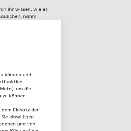
on ihr wissen, wie es
chaulichen, nahm
her und geistiger
jeden Tag genau
Theorie?
 zu können und
atfunktion,
gie auf, also im
 Meta), um die
stehen,
Zähneputzen
,
n zu können.
 darüber nachdenken zu
t dem Einsatz der
Sie einwilligen
gegeben und von