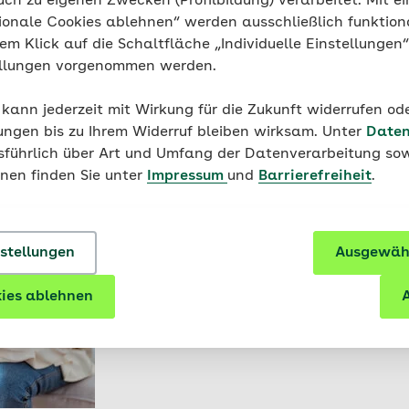
uch zu eigenen Zwecken (Profilbildung) verarbeitet. Mit ei
kel zum Thema
ionale Cookies ablehnen“ werden ausschließlich funktion
nem Klick auf die Schaltfläche „Individuelle Einstellungen
ellungen vorgenommen werden.
Psychologie
Winterblues, Depression oder W
 kann jederzeit mit Wirkung für die Zukunft widerrufen o
ungen bis zu Ihrem Widerruf bleiben wirksam. Unter
Daten
usführlich über Art und Umfang der Datenverarbeitung sow
onen finden Sie unter
Impressum
und
Barrierefreiheit
.
nstellungen
Ausgewähl
Muskel-Skelett-System
Fibromyalgie: Symptome erkenne
ies ablehnen
A
Therapie finden