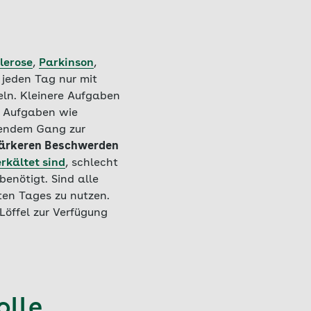
klerose
,
Parkinson
,
jeden Tag nur mit
eln. Kleinere Aufgaben
e Aufgaben wie
ßendem Gang zur
tärkeren Beschwerden
erkältet sind
, schlecht
enötigt. Sind alle
sten Tages zu nutzen.
öffel zur Verfügung
olle