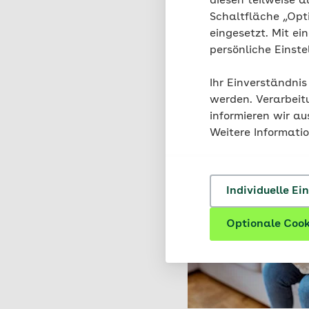
diesen teilweise a
Passende Arti
Schaltfläche „Opt
eingesetzt. Mit ei
persönliche Einst
Ihr Einverständnis
werden. Verarbeit
informieren wir a
Weitere Informati
Individuelle Ei
Optionale Cook