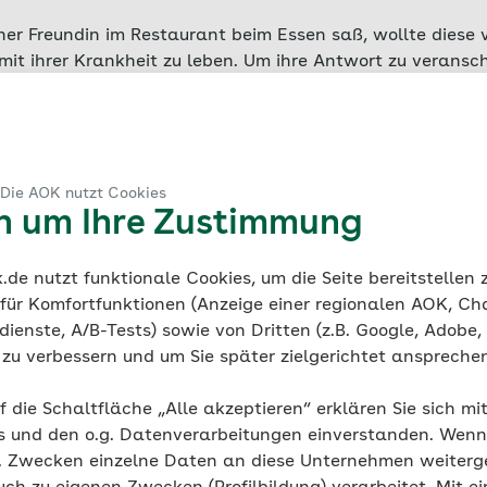
ner Freundin im Restaurant beim Essen saß, wollte diese v
 mit ihrer Krankheit zu leben. Um ihre Antwort zu verans
el zu Hilfe.
Die Löffel standen für die Menge an körperlic
chronisch Kranke täglich zur Verfügung hat
– und die sie 
en muss, um die Aufgaben oder Tätigkeiten zu bewältigen.
 Die AOK nutzt Cookies
en um Ihre Zustimmung
gt sich hinter der Löffel-
de nutzt funktionale Cookies, um die Seite bereitstellen
 für Komfortfunktionen (Anzeige einer regionalen AOK, Ch
en in der Regel mit einer ausreichenden Menge an Ener
ienste, A/B-Tests) sowie von Dritten (z.B. Google, Adobe,
 nahezu unzähligen Löffeln. Sie können aus dem Bett auf
ie zu verbessern und um Sie später zielgerichtet anspreche
 Sport treiben, zur Arbeit gehen, Freunde treffen – ohne
se Tätigkeiten bewältigen können.
f die Schaltfläche „Alle akzeptieren“ erklären Sie sich mi
s und den o.g. Datenverarbeitungen einverstanden. Wenn 
g. Zwecken einzelne Daten an diese Unternehmen weiter