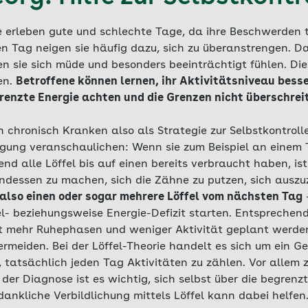
e erleben gute und schlechte Tage, da ihre Beschwerden t
n Tag neigen sie häufig dazu, sich zu überanstrengen. D
n sie sich müde und besonders beeinträchtigt fühlen. Di
en.
Betroffene können lernen, ihr Aktivitätsniveau bess
grenzte Energie achten und die Grenzen nicht überschrei
n chronisch Kranken also als Strategie zur Selbstkontroll
ung veranschaulichen: Wenn sie zum Beispiel an einem 
d alle Löffel bis auf einen bereits verbraucht haben, ist
ndessen zu machen, sich die Zähne zu putzen, sich auszuz
h also einen oder sogar mehrere Löffel vom nächsten Tag
el- beziehungsweise Energie-Defizit starten. Entsprechend
t mehr Ruhephasen und weniger Aktivität geplant werde
rmeiden. Bei der Löffel-Theorie handelt es sich um ein 
 tatsächlich jeden Tag Aktivitäten zu zählen. Vor allem 
der Diagnose ist es wichtig, sich selbst über die begren
ankliche Verbildlichung mittels Löffel kann dabei helfen