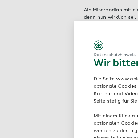
Als Miserandino mit ei
denn nun wirklich sei,
Miserandino zwölf Löff
Energie, die sie als 
einplanen und verteil
Datenschutzhinweis:
Wir bitt
Was verbir
Die Seite www.aok.
optionale Cookies
Gesunde Menschen wach
Karten- und Videod
übertragenen Sinn mit
Seite stetig für S
sich anziehen, kochen,
müssen, ob sie all die
Mit einem Klick au
optionalen Cookie
werden zu den o.