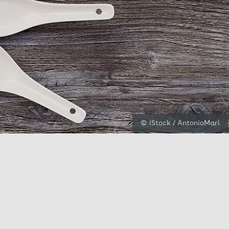
© iStock / AntonioMari