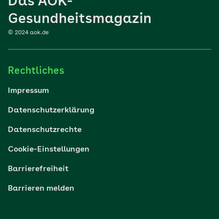
Das AOK-
Sport
Gesundheitsmagazin
© 2024 aok.de
Familie
Rechtliches
Reisen
Impressum
Wohlbefinden
Datenschutzerklärung
Datenschutzrechte
Körper & Psyche
Cookie-Einstellungen
Digital gesund
Barrierefreiheit
Barrieren melden
Nachhaltigkeit