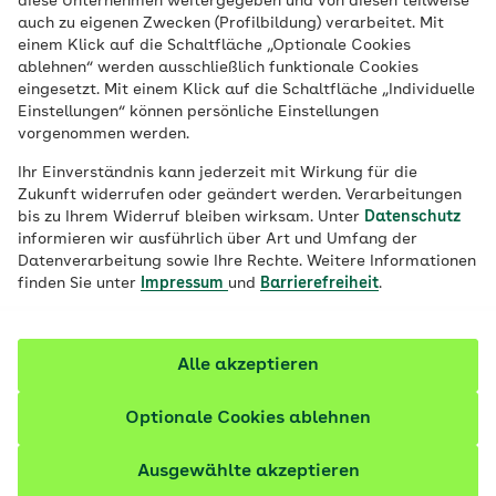
diese Unternehmen weitergegeben und von diesen teilweise
auch zu eigenen Zwecken (Profilbildung) verarbeitet. Mit
einem Klick auf die Schaltfläche „Optionale Cookies
ablehnen“ werden ausschließlich funktionale Cookies
eingesetzt. Mit einem Klick auf die Schaltfläche „Individuelle
Einstellungen“ können persönliche Einstellungen
Schon die Milchzähne brauchen eine gute
vorgenommen werden.
Pflege
Ihr Einverständnis kann jederzeit mit Wirkung für die
Die Milchzähne bilden das Fundament für eine gute
Zukunft widerrufen oder geändert werden. Verarbeitungen
Zahngesundheit. Wie Sie Ihr Kind bei der Pflege der
bis zu Ihrem Widerruf bleiben wirksam. Unter
Datenschutz
informieren wir ausführlich über Art und Umfang der
ersten Zähnchen unterstützen.
Datenverarbeitung sowie Ihre Rechte. Weitere Informationen
finden Sie unter
Impressum
und
Barrierefreiheit
.
9 Artikel zu Säuglingspflege
Alle akzeptieren
Optionale Cookies ablehnen
Ausgewählte akzeptieren