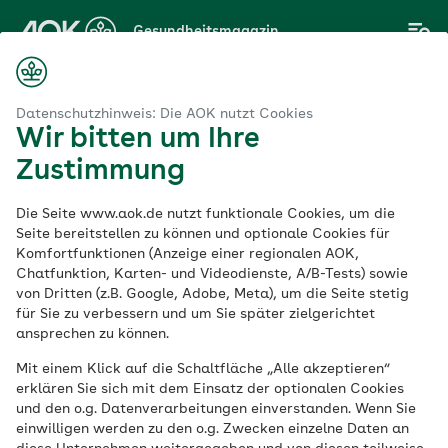
Zum
Gesundheitsmagazin
Hauptinhalt
springen
Datenschutzhinweis: Die AOK nutzt Cookies
Wir bitten um Ihre
Thema
Zustimmung
Säuglingspflege
Die Seite www.aok.de nutzt funktionale Cookies, um die
Seite bereitstellen zu können und optionale Cookies für
Komfortfunktionen (Anzeige einer regionalen AOK,
Chatfunktion, Karten- und Videodienste, A/B-Tests) sowie
von Dritten (z.B. Google, Adobe, Meta), um die Seite stetig
für Sie zu verbessern und um Sie später zielgerichtet
ansprechen zu können.
Mit einem Klick auf die Schaltfläche „Alle akzeptieren“
erklären Sie sich mit dem Einsatz der optionalen Cookies
und den o.g. Datenverarbeitungen einverstanden. Wenn Sie
einwilligen werden zu den o.g. Zwecken einzelne Daten an