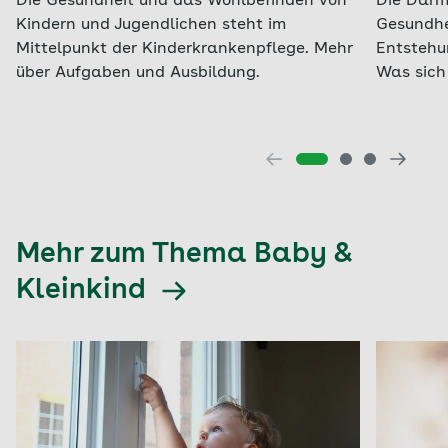
Die Gesundheit und das Wohlbefinden von
Die Darmf
Kindern und Jugendlichen steht im
Gesundhe
Mittelpunkt der Kinderkrankenpflege. Mehr
Entstehun
über Aufgaben und Ausbildung.
Was sich 
Mehr zum Thema Baby &
Kleinkind