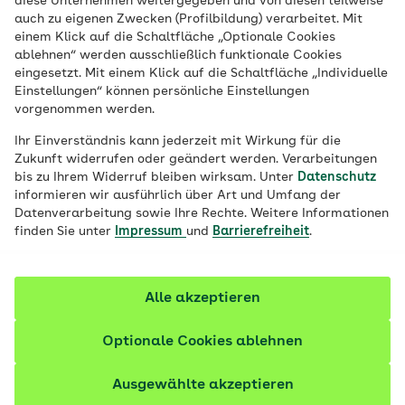
diese Unternehmen weitergegeben und von diesen teilweise
Veröffentlicht am:
11.04.2023
aktualisiert am 11.03.2026
auch zu eigenen Zwecken (Profilbildung) verarbeitet. Mit
16 Minuten Lesedauer
einem Klick auf die Schaltfläche „Optionale Cookies
ablehnen“ werden ausschließlich funktionale Cookies
eingesetzt. Mit einem Klick auf die Schaltfläche „Individuelle
Wunde Brustwarzen, Milchstau oder
Einstellungen“ können persönliche Einstellungen
Milchmangel: Viele Frauen haben anfangs
vorgenommen werden.
Schwierigkeiten mit dem Stillen. Manche
Ihr Einverständnis kann jederzeit mit Wirkung für die
leiden so sehr, dass sie frühzeitig abstillen.
Zukunft widerrufen oder geändert werden. Verarbeitungen
Dabei lassen sich Stillprobleme meist gut
bis zu Ihrem Widerruf bleiben wirksam. Unter
Datenschutz
informieren wir ausführlich über Art und Umfang der
in den Griff bekommen.
Datenverarbeitung sowie Ihre Rechte. Weitere Informationen
finden Sie unter
Impressum
und
Barrierefreiheit
.
Fachlich geprüft
Alle akzeptieren
Optionale Cookies ablehnen
Ausgewählte akzeptieren