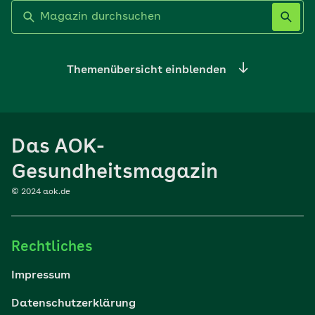
Label nicht gesetzt
Themenübersicht einblenden
Ernährung
Das AOK-
Sport
Gesundheitsmagazin
© 2024 aok.de
Familie
Rechtliches
Reisen
Impressum
Wohlbefinden
Datenschutzerklärung