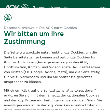
Zum
Gesundheitsmagazin
Hauptinhalt
springen
Magazin
 4 häufigsten Stillprobleme – und wie sie gelöst werden können
Datenschutzhinweis: Die AOK nutzt Cookies
Wir bitten um Ihre
Zustimmung
Baby & Kleinkind
Die Seite www.aok.de nutzt funktionale Cookies, um die
Die 4 häufigsten
Seite bereitstellen zu können und optionale Cookies für
Komfortfunktionen (Anzeige einer regionalen AOK,
Chatfunktion, Karten- und Videodienste, A/B-Tests) sowie
Stillprobleme – und
von Dritten (z.B. Google, Adobe, Meta), um die Seite stetig
für Sie zu verbessern und um Sie später zielgerichtet
wie sie gelöst werden
ansprechen zu können.
Mit einem Klick auf die Schaltfläche „Alle akzeptieren“
können
erklären Sie sich mit dem Einsatz der optionalen Cookies
und den o.g. Datenverarbeitungen einverstanden. Wenn Sie
einwilligen werden zu den o.g. Zwecken einzelne Daten an