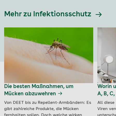
Mehr zu Infektionsschutz
Die besten Maßnahmen, um
Worin u
Mücken abzuwehren
A, B, C
Von DEET bis zu Repellent-Armbändern: Es
All dies
gibt zahlreiche Produkte, die Mücken
Viren ver
fernhalten sollen. Doch welche wirken
untersch