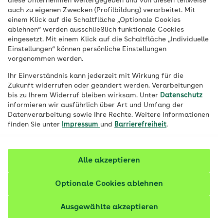
diese Unternehmen weitergegeben und von diesen teilweise
begleiten seit Beginn der Corona-
auch zu eigenen Zwecken (Profilbildung) verarbeitet. Mit
einem Klick auf die Schaltfläche „Optionale Cookies
Pandemie den Alltag fast aller Menschen.
ablehnen“ werden ausschließlich funktionale Cookies
Für pflegebedürftige Personen ist Hygiene
eingesetzt. Mit einem Klick auf die Schaltfläche „Individuelle
Einstellungen“ können persönliche Einstellungen
aber auch unabhängig von COVID-19
vorgenommen werden.
wichtig.
Ihr Einverständnis kann jederzeit mit Wirkung für die
Zukunft widerrufen oder geändert werden. Verarbeitungen
Fachlich geprüft
bis zu Ihrem Widerruf bleiben wirksam. Unter
Datenschutz
informieren wir ausführlich über Art und Umfang der
Datenverarbeitung sowie Ihre Rechte. Weitere Informationen
finden Sie unter
Impressum
und
Barrierefreiheit
.
Alle akzeptieren
Optionale Cookies ablehnen
Ausgewählte akzeptieren