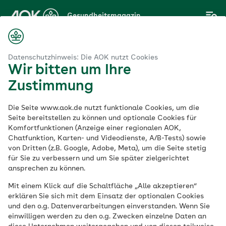
Zum
Gesundheitsmagazin
Hauptinhalt
springen
Magazin
Pflege
Pflegetipps
Hygienemaßnahmen in der Pflege
Datenschutzhinweis: Die AOK nutzt Cookies
Wir bitten um Ihre
Zustimmung
Pflegetipps
Die Seite www.aok.de nutzt funktionale Cookies, um die
Hygienemaßnahmen
Seite bereitstellen zu können und optionale Cookies für
Komfortfunktionen (Anzeige einer regionalen AOK,
Chatfunktion, Karten- und Videodienste, A/B-Tests) sowie
in der Pflege
von Dritten (z.B. Google, Adobe, Meta), um die Seite stetig
für Sie zu verbessern und um Sie später zielgerichtet
ansprechen zu können.
Veröffentlicht am:
23.11.2022
8 Minuten Lesedauer
Mit einem Klick auf die Schaltfläche „Alle akzeptieren“
erklären Sie sich mit dem Einsatz der optionalen Cookies
und den o.g. Datenverarbeitungen einverstanden. Wenn Sie
Eine Maske tragen oder die Hände
einwilligen werden zu den o.g. Zwecken einzelne Daten an
desinfizieren – Hygienemaßnahmen