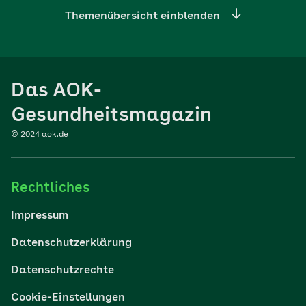
Themenübersicht einblenden
Ernährung
Das AOK-
Sport
Gesundheitsmagazin
© 2024 aok.de
Familie
Rechtliches
Reisen
Impressum
Wohlbefinden
Datenschutzerklärung
Datenschutzrechte
Körper & Psyche
Cookie-Einstellungen