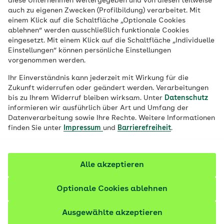
diese Unternehmen weitergegeben und von diesen teilweise
Inkontinenz im Alter betrifft Männer und
auch zu eigenen Zwecken (Profilbildung) verarbeitet. Mit
Frauen. Das Thema ist jedoch bei vielen
einem Klick auf die Schaltfläche „Optionale Cookies
ablehnen“ werden ausschließlich funktionale Cookies
mit Scham behaftet und die Ursachen
eingesetzt. Mit einem Klick auf die Schaltfläche „Individuelle
können komplex sein. Die gute Nachricht:
Einstellungen“ können persönliche Einstellungen
vorgenommen werden.
Therapien und Medizinprodukte können ein
Stück Lebensqualität zurückbringen.
Ihr Einverständnis kann jederzeit mit Wirkung für die
Zukunft widerrufen oder geändert werden. Verarbeitungen
bis zu Ihrem Widerruf bleiben wirksam. Unter
Datenschutz
Fachlich geprüft
informieren wir ausführlich über Art und Umfang der
Datenverarbeitung sowie Ihre Rechte. Weitere Informationen
finden Sie unter
Impressum
und
Barrierefreiheit
.
Alle akzeptieren
Optionale Cookies ablehnen
Ausgewählte akzeptieren