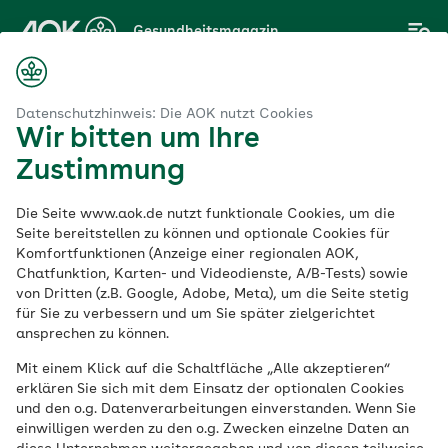
Zum
Gesundheitsmagazin
Hauptinhalt
springen
Magazin
tt-System
Inkontinenz im Alter sollte kein Tabu-Thema sein
Datenschutzhinweis: Die AOK nutzt Cookies
Wir bitten um Ihre
Zustimmung
Muskel-Skelett-System
Die Seite www.aok.de nutzt funktionale Cookies, um die
Inkontinenz im Alter
Seite bereitstellen zu können und optionale Cookies für
Komfortfunktionen (Anzeige einer regionalen AOK,
Chatfunktion, Karten- und Videodienste, A/B-Tests) sowie
sollte kein Tabu-
von Dritten (z.B. Google, Adobe, Meta), um die Seite stetig
für Sie zu verbessern und um Sie später zielgerichtet
Thema sein
ansprechen zu können.
Mit einem Klick auf die Schaltfläche „Alle akzeptieren“
erklären Sie sich mit dem Einsatz der optionalen Cookies
Veröffentlicht am:
und den o.g. Datenverarbeitungen einverstanden. Wenn Sie
09.11.2022
5 Minuten Lesedauer
einwilligen werden zu den o.g. Zwecken einzelne Daten an