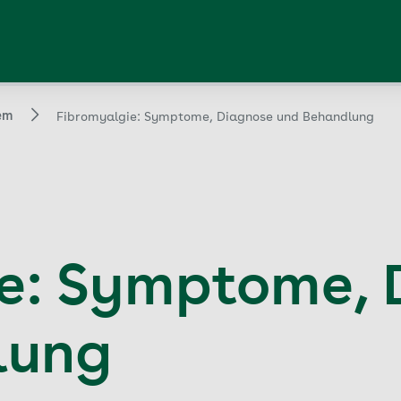
em
Fibromyalgie: Symptome, Diagnose und Behandlung
e: Symptome, 
lung