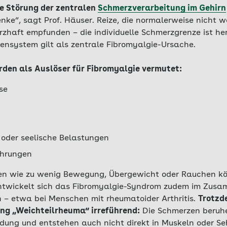
ne Störung der zentralen
Schmerzverarbeitung im Gehirn
enke“, sagt Prof. Häuser. Reize, die normalerweise nicht
rzhaft empfunden – die individuelle Schmerzgrenze ist he
vensystem gilt als zentrale Fibromyalgie-Ursache.
den als Auslöser für Fibromyalgie vermutet:
se
 oder seelische Belastungen
ahrungen
en wie zu wenig Bewegung, Übergewicht oder Rauchen kö
twickelt sich das Fibromyalgie-Syndrom zudem im Zus
– etwa bei Menschen mit rheumatoider Arthritis.
Trotzde
ng „Weichteilrheuma“ irreführend:
Die Schmerzen beruhe
ung und entstehen auch nicht direkt in Muskeln oder Se