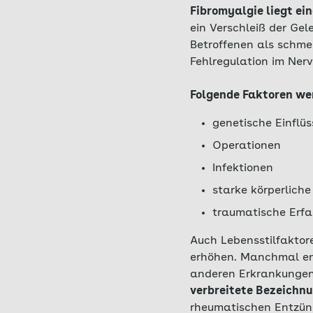
Fibromyalgie liegt ei
ein Verschleiß der Gel
Betroffenen als schme
Fehlregulation im Ner
Folgende Faktoren wer
genetische Einflüs
Operationen
Infektionen
starke körperliche
traumatische Erf
Auch Lebensstilfaktor
erhöhen. Manchmal en
anderen Erkrankungen 
verbreitete Bezeichnu
rheumatischen Entzünd