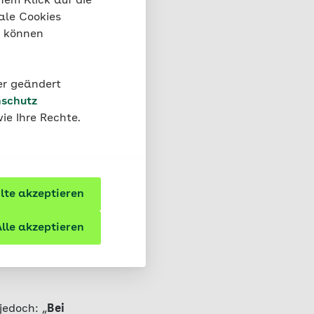
nem Klick auf die
ale Cookies
“ können
d
rapie. Er
richtigen
der geändert
sie
schutz
ie Ihre Rechte.
te akzeptieren
lle akzeptieren
steht das
jedoch: „
Bei