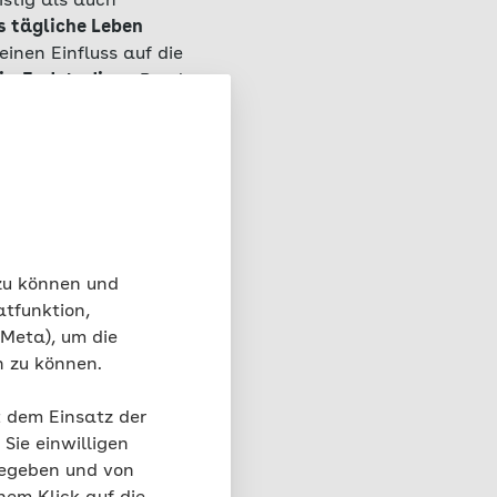
istig als auch
 tägliche Leben
einen Einfluss auf die
gie-Endstadium
. Rund
sechs bis sieben Mal
en auf eine gestörte
hrere Faktoren eine
etischen Faktoren und
nfried Häuser.
 zu können und
atfunktion,
 Meta), um die
n zu können.
t dem Einsatz der
Sie einwilligen
gegeben und von