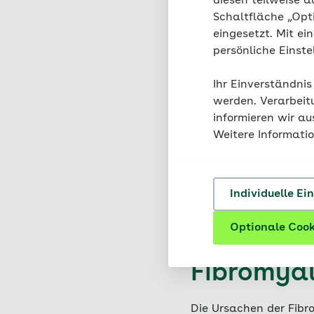
diesen teilweise a
Schaltfläche „Opt
Prof. Dr.
eingesetzt. Mit ei
Internis
persönliche Einst
Psychoth
hat viel 
Ihr Einverständnis
Therapie
werden. Verarbeit
selbst da
informieren wir a
Weitere Informati
Individuelle Ei
Optionale Cook
Ursachen 
Fibromya
Die Ursachen der Fibro