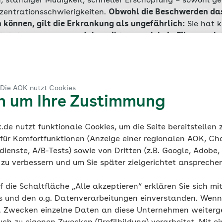
, ständiger Müdigkeit, schneller Erschöpfung – sowohl ge
nzentrationsschwierigkeiten.
Obwohl die Beschwerden das
 können, gilt die Erkrankung als ungefährlich:
Sie hat k
die Lebenserwartung,
daher gibt es auch kein Fibromyal
schen erkranken am Fibromyalgie-Syndrom, wobei Frauen 
etroffen sind. „Man nimmt an, dass Fibromyalgie-Schmerz
urückgeführt werden können. Vermutlich spielen aber me
n aus, dass die Erkrankung durch eine Mischung aus gen
 Die AOK nutzt Cookies
hischen Belastungen ausgelöst wird“, erklärt Prof. Dr. Wi
en um Ihre Zustimmung
de nutzt funktionale Cookies, um die Seite bereitstellen
 für Komfortfunktionen (Anzeige einer regionalen AOK, Ch
ienste, A/B-Tests) sowie von Dritten (z.B. Google, Adobe,
ie zu verbessern und um Sie später zielgerichtet anspreche
f die Schaltfläche „Alle akzeptieren“ erklären Sie sich mi
s und den o.g. Datenverarbeitungen einverstanden. Wenn 
g. Zwecken einzelne Daten an diese Unternehmen weiter
Dr. Winfried Häuser