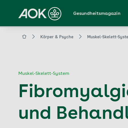
Zum
Hauptinhalt
Gesundheitsmagazin
springen
Magazin
Körper & Psyche
Muskel-Skelett-Syst
Muskel-Skelett-System
Fibromyalgi
und Behand