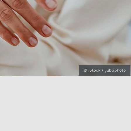
© iStock / ljubaphoto