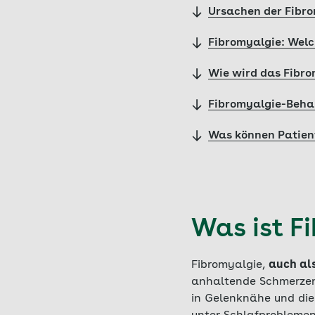
Ursachen der Fibro
Fibromyalgie: Wel
Wie wird das Fibro
Fibromyalgie-Beha
Was können Patient
Was ist F
Fibromyalgie,
auch al
anhaltende Schmerzen 
in Gelenknähe und di