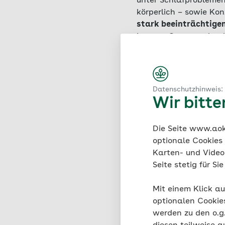
unter Schlafproblemen
körperlich – sowie Ko
stark beeinträchtigen
inneren Organe oder 
zwei von hundert Men
häufiger als Männer b
Schmerzverarbeitung z
Rolle – man geht davo
Datenschutzhinweis:
körperlichen oder psyc
Wir bitt
Die Seite www.aok.
optionale Cookies
Karten- und Videod
Seite stetig für S
Mit einem Klick au
optionalen Cookie
werden zu den o.
Prof. 