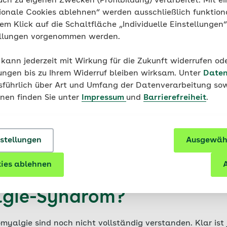
uch zu eigenen Zwecken (Profilbildung) verarbeitet. Mit ei
ionale Cookies ablehnen“ werden ausschließlich funktion
 Winfried Häuser ist Facharzt für Innere Medizin, Spezielle
nem Klick auf die Schaltfläche „Individuelle Einstellungen
tische Intensivmedizin sowie Psychosomatische Medizin un
ellungen vorgenommen werden.
erapie mit der Zusatz-Weiterbildung Spezielle Schmerzthe
Erfahrung damit, wie Patienten und Patientinnen mit der 
 kann jederzeit mit Wirkung für die Zukunft widerrufen o
 ihre Fibromyalgie besser in den Griff bekommen und was 
ungen bis zu Ihrem Widerruf bleiben wirksam. Unter
Daten
für tun können.
usführlich über Art und Umfang der Datenverarbeitung sow
onen finden Sie unter
Impressum
und
Barrierefreiheit
.
nstellungen
Ausgewähl
ies ablehnen
A
der Fibromyalgie: Wie ent
lgie-Syndrom?
myalgie sind noch nicht vollständig verstanden. Klar ist 