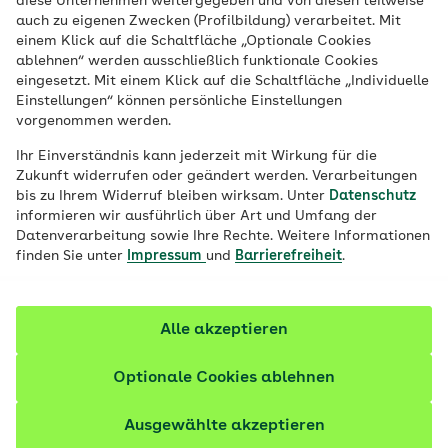
diese Unternehmen weitergegeben und von diesen teilweise
auch zu eigenen Zwecken (Profilbildung) verarbeitet. Mit
Cellulite-Behandlungen versprechen oft
einem Klick auf die Schaltfläche „Optionale Cookies
ablehnen“ werden ausschließlich funktionale Cookies
mehr, als sie halten. Die gute Nachricht:
eingesetzt. Mit einem Klick auf die Schaltfläche „Individuelle
Sie können selbst einiges tun, damit die
Einstellungen“ können persönliche Einstellungen
Dellen an Oberschenkeln, Hüften und Po
vorgenommen werden.
weniger sichtbar werden.
Ihr Einverständnis kann jederzeit mit Wirkung für die
Zukunft widerrufen oder geändert werden. Verarbeitungen
bis zu Ihrem Widerruf bleiben wirksam. Unter
Datenschutz
informieren wir ausführlich über Art und Umfang der
Datenverarbeitung sowie Ihre Rechte. Weitere Informationen
finden Sie unter
Impressum
und
Barrierefreiheit
.
Alle akzeptieren
Optionale Cookies ablehnen
Ausgewählte akzeptieren