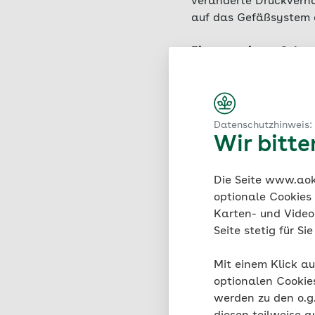
veränderte Druckverhäl
auf das Gefäßsystem 
Einen gewissen Schutz
den Venen.
Zudem könn
wenn eine erhöhte Th
Datenschutzhinweis:
Wir bitt
Passende Arti
Die Seite www.aok.
optionale Cookies
Karten- und Videod
Seite stetig für S
Mit einem Klick au
optionalen Cookie
werden zu den o.