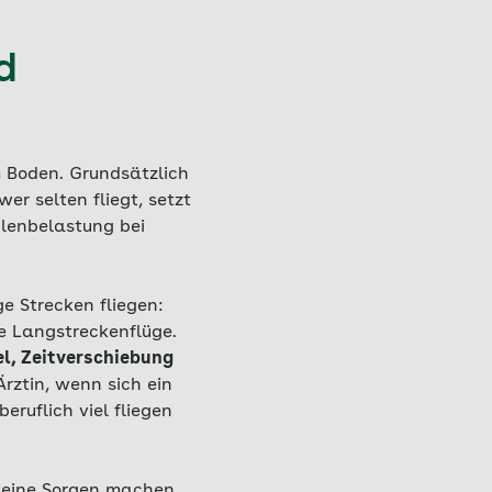
d
 Boden. Grundsätzlich
r selten fliegt, setzt
hlenbelastung bei
ge Strecken fliegen:
e Langstreckenflüge.
l, Zeitverschiebung
Ärztin, wenn sich ein
ruflich viel fliegen
keine Sorgen machen.