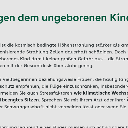
gen dem ungeborenen Kin
ist die kosmisch bedingte Höhenstrahlung stärker als am
nisierende Strahlung Zellen dauerhaft schädigen. Doch we
eborenes Kind damit keiner großen Gefahr aus – die Stra
hen mit der Gesamtdosis übers Jahr gering.
i Vielfliegerinnen beziehungsweise Frauen, die häufig lan
nschutz empfehlen, die Flüge einzuschränken, insbesonder
vermeiden Sie auch Stressfaktoren
wie klimatische Wechse
d beengtes Sitzen
. Sprechen Sie mit Ihrem Arzt oder Ihrer 
r Schwangerschaft nicht vermeiden lässt oder wenn Sie be
rsorgung während eines Fluges müssen sich Schwangere 