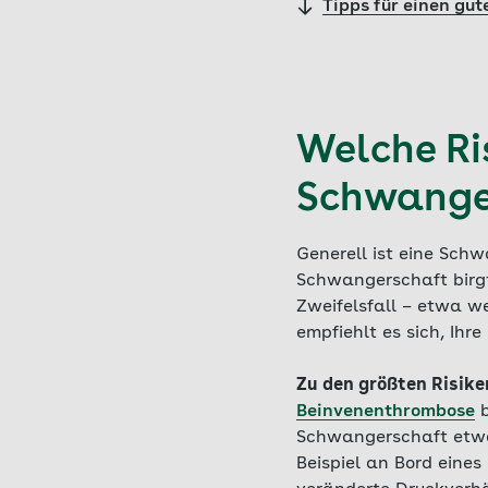
Tipps für einen gu
Welche Ri
Schwanger
Generell ist eine Schw
Schwangerschaft birgt
Zweifelsfall – etwa w
empfiehlt es sich, Ihr
Zu den größten Risike
Beinvenenthrombose
b
Schwangerschaft etwa
Beispiel an Bord eines