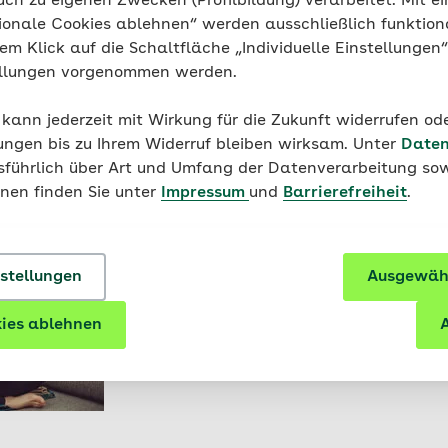
uch zu eigenen Zwecken (Profilbildung) verarbeitet. Mit ei
ionale Cookies ablehnen“ werden ausschließlich funktion
nem Klick auf die Schaltfläche „Individuelle Einstellungen
Schwangerschaft
ellungen vorgenommen werden.
Sport in der Schwangerschaft: So
sicher
 kann jederzeit mit Wirkung für die Zukunft widerrufen o
ungen bis zu Ihrem Widerruf bleiben wirksam. Unter
Daten
usführlich über Art und Umfang der Datenverarbeitung sow
onen finden Sie unter
Impressum
und
Barrierefreiheit
.
Schwangerschaft
nstellungen
Ausgewähl
Ernährung in der Schwangersch
ies ablehnen
A