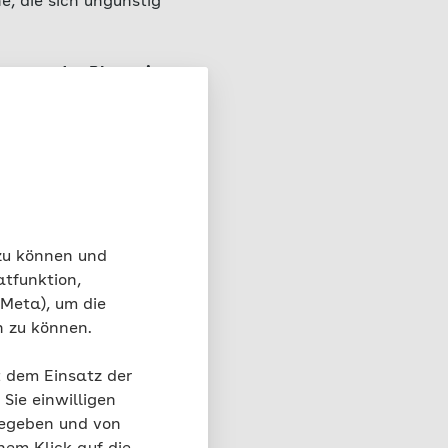
e, die sich ungünstig
kstrom des Blutes in
Einsatz kommen –
 zu können und
atfunktion,
 Meta), um die
r
n zu können.
t dem Einsatz der
Sie einwilligen
gegeben und von