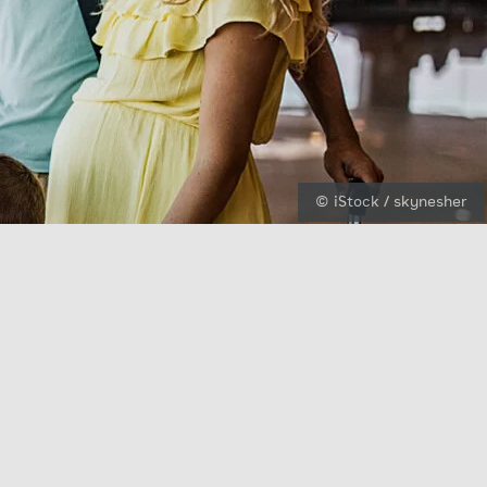
© iStock / skynesher