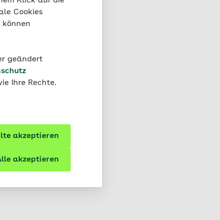
nem Klick auf die
ale Cookies
“ können
 trainieren Sie
der geändert
schutz
ie Ihre Rechte.
te akzeptieren
aft
lle akzeptieren