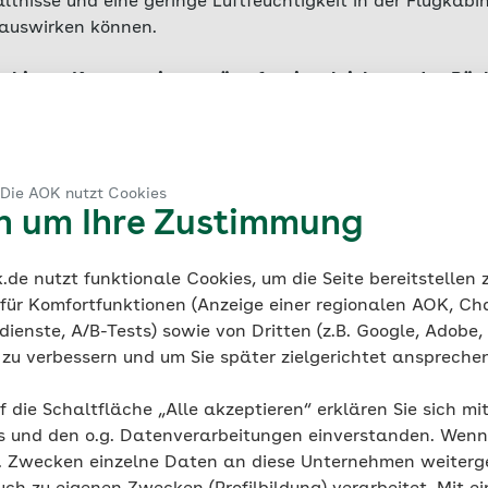
tnisse und eine geringe Luftfeuchtigkeit in der Flugkabin
auswirken können.
 bieten Kompressionsstrümpfe: sie erleichtern den Rüc
en bei einem Langstreckenflug Gerinnungshemmer zum 
rombose-Gefahr besteht.
 Die AOK nutzt Cookies
en um Ihre Zustimmung
kel zum Thema
de nutzt funktionale Cookies, um die Seite bereitstellen
 für Komfortfunktionen (Anzeige einer regionalen AOK, Ch
Schwangerschaft
ienste, A/B-Tests) sowie von Dritten (z.B. Google, Adobe,
Wie gefährlich ist Röntgen in de
ie zu verbessern und um Sie später zielgerichtet anspreche
Schwangerschaft?
f die Schaltfläche „Alle akzeptieren“ erklären Sie sich mi
s und den o.g. Datenverarbeitungen einverstanden. Wenn 
g. Zwecken einzelne Daten an diese Unternehmen weiter