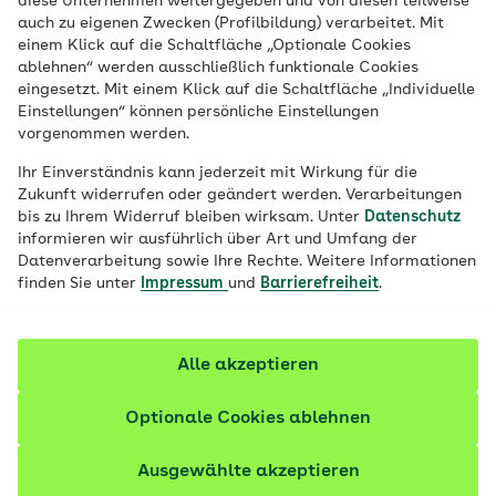
diese Unternehmen weitergegeben und von diesen teilweise
Filzläuse sind lästig und unangenehm. Die
auch zu eigenen Zwecken (Profilbildung) verarbeitet. Mit
Parasiten werden durch engen
einem Klick auf die Schaltfläche „Optionale Cookies
ablehnen“ werden ausschließlich funktionale Cookies
Hautkontakt, etwa beim Sex, übertragen.
eingesetzt. Mit einem Klick auf die Schaltfläche „Individuelle
Oft genügt eine kurze Behandlung, um sie
Einstellungen“ können persönliche Einstellungen
vorgenommen werden.
wieder loszuwerden. Um andere nicht zu
infizieren, ist das eigene Verhalten wichtig.
Ihr Einverständnis kann jederzeit mit Wirkung für die
Zukunft widerrufen oder geändert werden. Verarbeitungen
bis zu Ihrem Widerruf bleiben wirksam. Unter
Datenschutz
Fachlich geprüft
informieren wir ausführlich über Art und Umfang der
Datenverarbeitung sowie Ihre Rechte. Weitere Informationen
finden Sie unter
Impressum
und
Barrierefreiheit
.
Alle akzeptieren
Optionale Cookies ablehnen
Ausgewählte akzeptieren