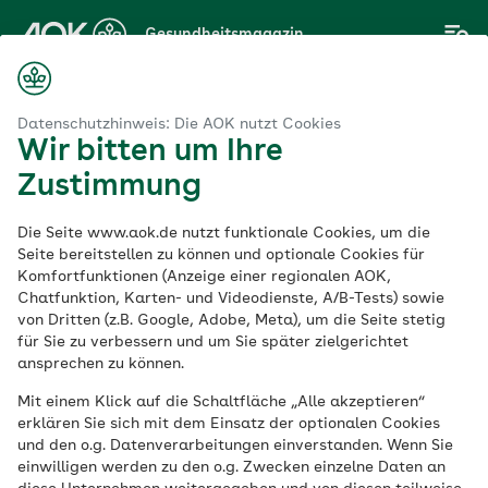
Zum
Gesundheitsmagazin
Hauptinhalt
springen
Magazin
alität
Was sind Filzläuse und wie wird man sie wieder los?
Datenschutzhinweis: Die AOK nutzt Cookies
Wir bitten um Ihre
Zustimmung
Liebe & Sexualität
Die Seite www.aok.de nutzt funktionale Cookies, um die
Was sind Filzläuse
Seite bereitstellen zu können und optionale Cookies für
Komfortfunktionen (Anzeige einer regionalen AOK,
Chatfunktion, Karten- und Videodienste, A/B-Tests) sowie
und wie wird man sie
von Dritten (z.B. Google, Adobe, Meta), um die Seite stetig
für Sie zu verbessern und um Sie später zielgerichtet
wieder los?
ansprechen zu können.
Mit einem Klick auf die Schaltfläche „Alle akzeptieren“
erklären Sie sich mit dem Einsatz der optionalen Cookies
Veröffentlicht am:
und den o.g. Datenverarbeitungen einverstanden. Wenn Sie
18.01.2023
4 Minuten Lesedauer
einwilligen werden zu den o.g. Zwecken einzelne Daten an