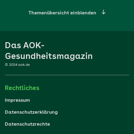
Themenübersicht einblenden
Ernährung
Das AOK-
Sport
Gesundheitsmagazin
© 2024 aok.de
Familie
Rechtliches
Reisen
Impressum
Wohlbefinden
Datenschutzerklärung
Datenschutzrechte
Körper & Psyche