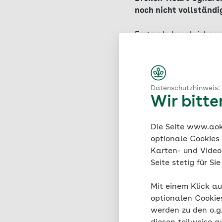
noch nicht vollständi
Erstmals beschrieben 
der Tako-Tsubo-Kardio
ausgebuchteten Tonkr
typische Bild des Her
Aufweitung der linke
Datenschutzhinweis:
Wir bitt
Die Seite www.aok.
Passende Arti
optionale Cookies
Karten- und Videod
Seite stetig für S
Mit einem Klick au
optionalen Cookie
werden zu den o.