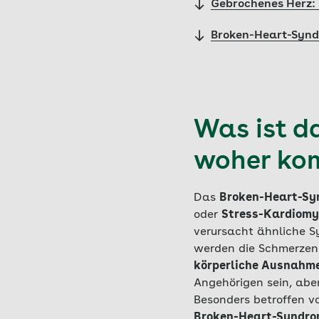
Gebrochenes Herz: 
Broken-Heart-Syndr
Was ist d
woher ko
Das
Broken-Heart-Sy
oder
Stress-Kardiomy
verursacht ähnliche 
werden die Schmerzen 
körperliche Ausnahme
Angehörigen sein, ab
Besonders betroffen 
Broken-Heart-Syndrom