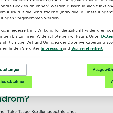
uch zu eigenen Zwecken (Profilbildung) verarbeitet. Mit ei
ionale Cookies ablehnen“ werden ausschließlich funktion
nem Klick auf die Schaltfläche „Individuelle Einstellungen
ellungen vorgenommen werden.
Herz & Kreislauf
So bleibt Ihr Herz lange gesund
 kann jederzeit mit Wirkung für die Zukunft widerrufen o
ungen bis zu Ihrem Widerruf bleiben wirksam. Unter
Daten
usführlich über Art und Umfang der Datenverarbeitung sow
onen finden Sie unter
Impressum
und
Barrierefreiheit
.
nstellungen
Ausgewähl
ies ablehnen
A
mptome sprechen für das
ndrom?
ner Tako-Tsubo-Kardiomyopathie sind: