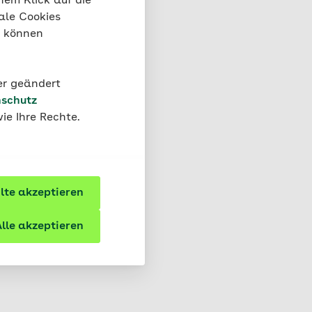
nem Klick auf die
ale Cookies
“ können
der geändert
schutz
ie Ihre Rechte.
te akzeptieren
lle akzeptieren
 Broken-