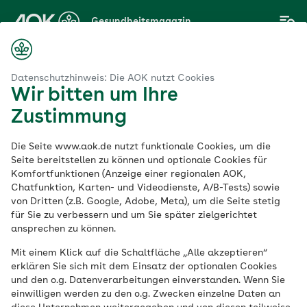
Zum
Gesundheitsmagazin
Hauptinhalt
springen
Magazin
Liebe & Sexualität
Das erste Mal Sex: Was erwartet mich?
Datenschutzhinweis: Die AOK nutzt Cookies
Wir bitten um Ihre
Zustimmung
Liebe & Sexualität
Die Seite www.aok.de nutzt funktionale Cookies, um die
Das erste Mal Sex:
Seite bereitstellen zu können und optionale Cookies für
Komfortfunktionen (Anzeige einer regionalen AOK,
Chatfunktion, Karten- und Videodienste, A/B-Tests) sowie
Was erwartet mich?
von Dritten (z.B. Google, Adobe, Meta), um die Seite stetig
für Sie zu verbessern und um Sie später zielgerichtet
ansprechen zu können.
Veröffentlicht am:
12.01.2022
8 Minuten Lesedauer
Mit einem Klick auf die Schaltfläche „Alle akzeptieren“
erklären Sie sich mit dem Einsatz der optionalen Cookies
und den o.g. Datenverarbeitungen einverstanden. Wenn Sie
Das erste Mal Sex schüchtert die meisten
einwilligen werden zu den o.g. Zwecken einzelne Daten an
von uns etwas ein. Kein Wunder – denn