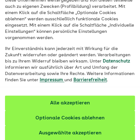
diese Unternehmen weitergegeben und von diesen teilweise
obwohl wir gerade im Netz und in den
auch zu eigenen Zwecken (Profilbildung) verarbeitet. Mit
einem Klick auf die Schaltfläche „Optionale Cookies
sozialen Medien ständig mit Sex
ablehnen“ werden ausschließlich funktionale Cookies
konfrontiert werden, hat im Grunde
eingesetzt. Mit einem Klick auf die Schaltfläche „Individuelle
Einstellungen“ können persönliche Einstellungen
niemand so richtig Ahnung, was einen
vorgenommen werden.
denn nun wirklich erwartet.
Ihr Einverständnis kann jederzeit mit Wirkung für die
Zukunft widerrufen oder geändert werden. Verarbeitungen
Fachlich geprüft
bis zu Ihrem Widerruf bleiben wirksam. Unter
Datenschutz
informieren wir ausführlich über Art und Umfang der
Datenverarbeitung sowie Ihre Rechte. Weitere Informationen
finden Sie unter
Impressum
und
Barrierefreiheit
.
Alle akzeptieren
Optionale Cookies ablehnen
Ausgewählte akzeptieren