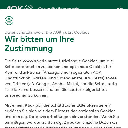
Zum
Gesundheitsmagazin
Hauptinhalt
springen
Magazin
haft
Wie gefährlich ist Thunfisch in der Schwangerschaft?
Datenschutzhinweis: Die AOK nutzt Cookies
Wir bitten um Ihre
Zustimmung
Schwangerschaft
Die Seite www.aok.de nutzt funktionale Cookies, um die
Wie gefährlich ist
Seite bereitstellen zu können und optionale Cookies für
Komfortfunktionen (Anzeige einer regionalen AOK,
Chatfunktion, Karten- und Videodienste, A/B-Tests) sowie
Thunfisch in der
von Dritten (z.B. Google, Adobe, Meta), um die Seite stetig
für Sie zu verbessern und um Sie später zielgerichtet
Schwangerschaft?
ansprechen zu können.
Mit einem Klick auf die Schaltfläche „Alle akzeptieren“
erklären Sie sich mit dem Einsatz der optionalen Cookies
Veröffentlicht am:
und den o.g. Datenverarbeitungen einverstanden. Wenn Sie
13.09.2022
aktualisiert am 11.03.2026
einwilligen werden zu den o.g. Zwecken einzelne Daten an
11 Minuten Lesedauer