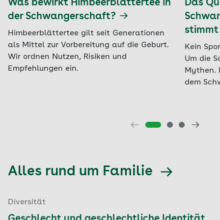
Was bewirkt Himbeerblättertee in
Das Qui
der Schwangerschaft?
Schwan
stimmt
Himbeerblättertee gilt seit Generationen
als Mittel zur Vorbereitung auf die Geburt.
Kein Spor
Wir ordnen Nutzen, Risiken und
Um die S
Empfehlungen ein.
Mythen. 
dem Schw
Alles rund um Familie
Diversität
Geschlecht und geschlechtliche Identität