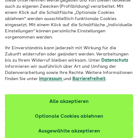
diese Unternehmen weitergegeben und von diesen teilweise
auch zu eigenen Zwecken (Profilbildung) verarbeitet. Mit
Eine ausgewogene Ernährung während der
einem Klick auf die Schaltfläche „Optionale Cookies
ablehnen“ werden ausschließlich funktionale Cookies
Schwangerschaft ist wichtig für die
eingesetzt. Mit einem Klick auf die Schaltfläche „Individuelle
gesunde Entwicklung des Kindes. Daher
Einstellungen“ können persönliche Einstellungen
steht meist auch Fisch auf dem
vorgenommen werden.
Speiseplan. Auf manche Sorten, wie etwa
Ihr Einverständnis kann jederzeit mit Wirkung für die
Thunfisch, sollte in der Schwangerschaft
Zukunft widerrufen oder geändert werden. Verarbeitungen
bis zu Ihrem Widerruf bleiben wirksam. Unter
Datenschutz
jedoch verzichtet werden.
informieren wir ausführlich über Art und Umfang der
Datenverarbeitung sowie Ihre Rechte. Weitere Informationen
Fachlich geprüft
finden Sie unter
Impressum
und
Barrierefreiheit
.
Alle akzeptieren
Optionale Cookies ablehnen
Ausgewählte akzeptieren