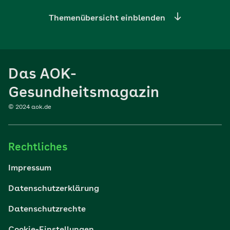
Themenübersicht einblenden
Ernährung
Das AOK-
Sport
Gesundheitsmagazin
© 2024 aok.de
Familie
Rechtliches
Reisen
Impressum
Wohlbefinden
Datenschutzerklärung
Datenschutzrechte
Körper & Psyche