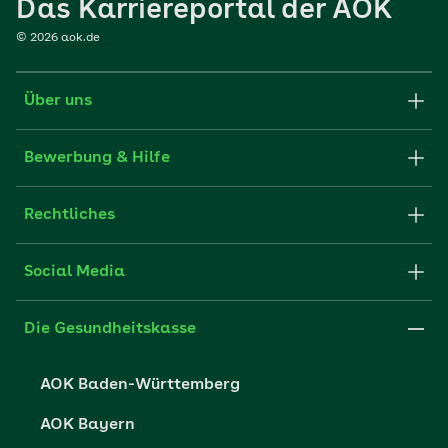
Das Karriereportal der AOK
©
2026
aok.de
Über uns
Karriere-Startseite
Bewerbung & Hilfe
aok.de
Stellenangebote
Rechtliches
Websitenutzung
Initiativ bewerben
Impressum
Social Media
Unsere Kultur
FAQ
Xing
Cookie-Einstellungen
Die Gesundheitskasse
Datenschutzerklärung
AOK Baden-Württemberg
Datenschutzrechte
AOK Bayern
Barrierefreiheit