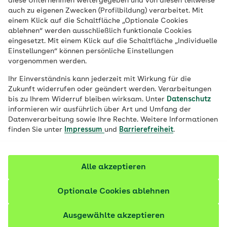
diese Unternehmen weitergegeben und von diesen teilweise
01.09.2027
auch zu eigenen Zwecken (Profilbildung) verarbeitet. Mit
einem Klick auf die Schaltfläche „Optionale Cookies
ablehnen“ werden ausschließlich funktionale Cookies
eingesetzt. Mit einem Klick auf die Schaltfläche „Individuelle
Duales Studium - ausbildungsintegriert |
Einstellungen“ können persönliche Einstellungen
Ausbildungsbeginn: 31.08.2027
vorgenommen werden.
Ihr Einverständnis kann jederzeit mit Wirkung für die
Zukunft widerrufen oder geändert werden. Verarbeitungen
bis zu Ihrem Widerruf bleiben wirksam. Unter
Datenschutz
Jetzt bewerben
informieren wir ausführlich über Art und Umfang der
Datenverarbeitung sowie Ihre Rechte. Weitere Informationen
finden Sie unter
Impressum
und
Barrierefreiheit
.
Alle akzeptieren
Optionale Cookies ablehnen
Ausgewählte akzeptieren