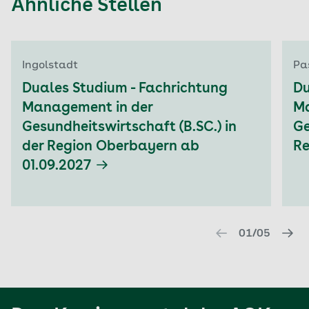
Ähnliche Stellen
Aktuell auf Seite: 1
Ingolstadt
Pa
Duales Studium - Fachrichtung
Du
Management in der
Ma
Gesundheitswirtschaft (B.SC.) in
Ge
der Region Oberbayern ab
Re
01.09.2027
01/05