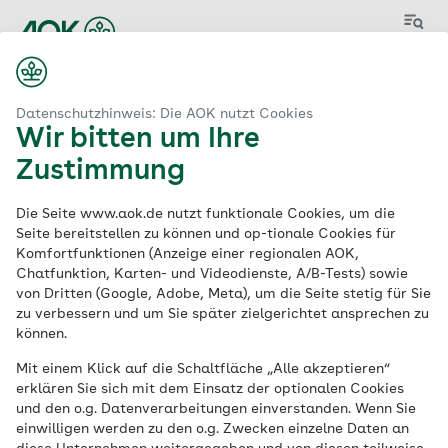
Menü
Start
dheitswirtschaft (B.Sc.) in der Region München ab 01.09.2027
Datenschutzhinweis: Die AOK nutzt Cookies
Wir bitten um Ihre
Zustimmung
Duales Studium -
Die Seite www.aok.de nutzt funktionale Cookies, um die
Fachrichtung
Seite bereitstellen zu können und op-tionale Cookies für
Komfortfunktionen (Anzeige einer regionalen AOK,
Chatfunktion, Karten- und Videodienste, A/B-Tests) sowie
Management in der
von Dritten (Google, Adobe, Meta), um die Seite stetig für Sie
zu verbessern und um Sie später zielgerichtet ansprechen zu
Gesundheitswirtscha
können.
Mit einem Klick auf die Schaltfläche „Alle akzeptieren“
ft (B.Sc.) in der Region
erklären Sie sich mit dem Einsatz der optionalen Cookies
und den o.g. Datenverarbeitungen einverstanden. Wenn Sie
München ab
einwilligen werden zu den o.g. Zwecken einzelne Daten an