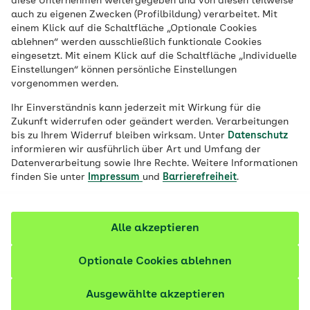
diese Unternehmen weitergegeben und von diesen teilweise
auch zu eigenen Zwecken (Profilbildung) verarbeitet. Mit
Gebärmutterkrebs ist der häufigste Krebs
einem Klick auf die Schaltfläche „Optionale Cookies
ablehnen“ werden ausschließlich funktionale Cookies
der weiblichen Genitalorgane. In einem
eingesetzt. Mit einem Klick auf die Schaltfläche „Individuelle
frühen Stadium sind die Heilungschancen
Einstellungen“ können persönliche Einstellungen
besonders gut. Umso wichtiger ist es, bei
vorgenommen werden.
den ersten Symptomen einen Frauenarzt
Ihr Einverständnis kann jederzeit mit Wirkung für die
oder eine Frauenärztin aufzusuchen.
Zukunft widerrufen oder geändert werden. Verarbeitungen
bis zu Ihrem Widerruf bleiben wirksam. Unter
Datenschutz
informieren wir ausführlich über Art und Umfang der
Fachlich geprüft
Datenverarbeitung sowie Ihre Rechte. Weitere Informationen
finden Sie unter
Impressum
und
Barrierefreiheit
.
Alle akzeptieren
Optionale Cookies ablehnen
Ausgewählte akzeptieren