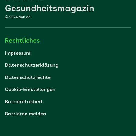
Sport
Gesundheitsmagazin
© 2024 aok.de
Familie
Rechtliches
Reisen
Impressum
Wohlbefinden
Datenschutzerklärung
Datenschutzrechte
Körper & Psyche
Cookie-Einstellungen
Digital gesund
Barrierefreiheit
Barrieren melden
Nachhaltigkeit