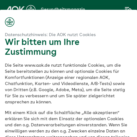
Zum
Gesundheitsmagazin
Hauptinhalt
springen
Magazin
e
Krebs
Gebärmutterkrebs: Symptome und Behandlung
Datenschutzhinweis: Die AOK nutzt Cookies
Wir bitten um Ihre
Zustimmung
Krebs
Die Seite www.aok.de nutzt funktionale Cookies, um die
Gebärmutterkrebs:
Seite bereitstellen zu können und optionale Cookies für
Komfortfunktionen (Anzeige einer regionalen AOK,
Chatfunktion, Karten- und Videodienste, A/B-Tests) sowie
Symptome und
von Dritten (z.B. Google, Adobe, Meta), um die Seite stetig
für Sie zu verbessern und um Sie später zielgerichtet
Behandlung
ansprechen zu können.
Mit einem Klick auf die Schaltfläche „Alle akzeptieren“
erklären Sie sich mit dem Einsatz der optionalen Cookies
Veröffentlicht am:
und den o.g. Datenverarbeitungen einverstanden. Wenn Sie
16.12.2022
aktualisiert am 13.11.2024
einwilligen werden zu den o.g. Zwecken einzelne Daten an
5 Minuten Lesedauer