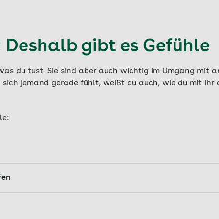
: Deshalb gibt es Gefühle
 was du tust. Sie sind aber auch wichtig im Umgang mit 
 sich jemand gerade fühlt, weißt du auch, wie du mit ihr
le:
fen
fühl erlebt, beim Sport zu gewinnen. Das spornt dich an, v
ühl wieder erleben kannst.