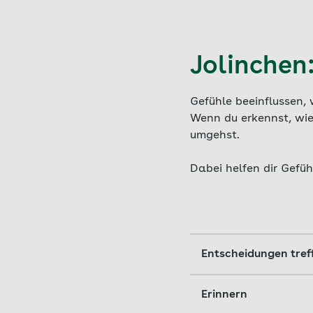
Jolinchen
Gefühle beeinflussen,
Wenn du erkennst, wie
umgehst.
Dabei helfen dir Gefüh
Entscheidungen tref
Du hast das tolle Ge
Erinnern
damit du dieses Gef