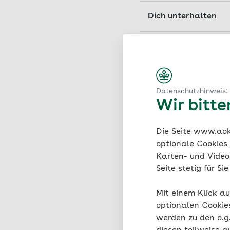
Wenn du einmal eine 
Dich unterhalten
Ähnlichen Situation
Siehst du, dass dein
positives Gefühl aus
Deswegen 
Datenschutzhinweis:
Wir bitt
Gefühle spiegeln wider
freust oder ärgerst, fr
Die Seite www.aok.
optionale Cookies
Wenn du Gefühle zeigst
Karten- und Videod
was in dir vorgeht. Au
Seite stetig für S
ganz erleichtert.
Mit einem Klick au
Wenn du einmal nicht 
optionalen Cookie
Jolinchen-Emojis aus,
werden zu den o.
Oder auf deine Stirn.