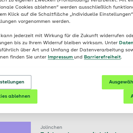
uch zu eigenen Zwecken (Profilbildung) verarbeitet. Mit ei
ionale Cookies ablehnen“ werden ausschließlich funktion
ibt es auch als animierte
GIFs, wo zum Beispiel die Augen
nem Klick auf die Schaltfläche „Individuelle Einstellungen
ränen kullern
. Du kannst die GIFs herunterladen und in E-
ellungen vorgenommen werden.
t und ein Chat-Programm nutzt, dort einfügen. Hey, die 
die sind was ganz Besonderes! Gib in der GIF-Suche einfac
 kann jederzeit mit Wirkung für die Zukunft widerrufen o
is angezeigt.
ungen bis zu Ihrem Widerruf bleiben wirksam. Unter
Daten
 zum Ausmalen herunterladen
usführlich über Art und Umfang der Datenverarbeitung sow
onen finden Sie unter
Impressum
und
Barrierefreiheit
.
als GIF herunterladen
 sich übrigens nicht vom englischen Wort "emotion" ab, s
tet "übersetzte Bildschriftzeichen".
nstellungen
Ausgewähl
ies ablehnen
A
h mal hier vorbei
Jolinchen