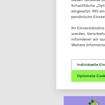
diesen teilweise a
Schaltfläche „Opt
Die Jolinchen-Emojis g
eingesetzt. Mit ei
klopft oder die Lacht
persönliche Einst
wenn du ein Handy has
GIFs hat nicht jeder, 
Ihr Einverständnis
werden dir sieben Emoj
werden. Verarbeit
Jolinchen-Emojis
informieren wir a
Weitere Informati
Jolinchen-Emojis 
Das Wort Emoji leitet
Wort "絵文字". Das bedeu
Individuelle Ei
Optionale Cook
Schau doch auc