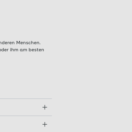
anderen Menschen.
 oder ihm am besten
iel zu trainieren,