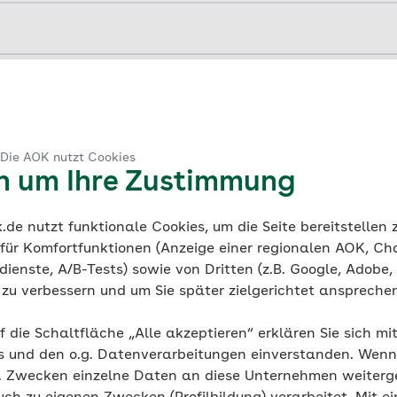
sehr peinliche Situation erlebt hast, wirst du dich wahrs
en immer wieder daran erinnern und das Gleiche empfind
e Freundin oder dein Freund besonders glücklich ist, dann l
. Das funktioniert auch andersherum.
darfst du deine Gefühle 
 Die AOK nutzt Cookies
en um Ihre Zustimmung
, wie es in dir aussieht. Damit zeigst du anderen Mensch
oh oder traurig bist.
de nutzt funktionale Cookies, um die Seite bereitstellen
 für Komfortfunktionen (Anzeige einer regionalen AOK, Ch
, wissen die anderen, wie es dir geht – das ist gut, weil
ienste, A/B-Tests) sowie von Dritten (z.B. Google, Adobe,
ßerdem tut es dir selbst gut, Gefühle herauszulassen. Dan
ie zu verbessern und um Sie später zielgerichtet anspreche
f die Schaltfläche „Alle akzeptieren“ erklären Sie sich mi
darüber sprechen möchtest, wie es dir geht, druck dir da
s und den o.g. Datenverarbeitungen einverstanden. Wenn 
 male sie bunt an und klebe sie an deine Zimmertür. Oder
g. Zwecken einzelne Daten an diese Unternehmen weiter