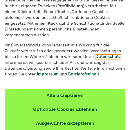
diese Unternehmen weitergegeben und von diesen teilweise
auch zu eigenen Zwecken (Profilbildung) verarbeitet. Mit
einem Klick auf die Schaltfläche „Optionale Cookies
ablehnen“ werden ausschließlich funktionale Cookies
Dem Alltag
eingesetzt. Mit einem Klick auf die Schaltfläche „Individuelle
Einstellungen“ können persönliche Einstellungen
vorgenommen werden.
Beine machen
Ihr Einverständnis kann jederzeit mit Wirkung für die
Zukunft widerrufen oder geändert werden. Verarbeitungen
Entdecke mit der AOK PLUS, wie leicht du
bis zu Ihrem Widerruf bleiben wirksam. Unter
Datenschutz
Bewegung in dein Leben integrieren
informieren wir ausführlich über Art und Umfang der
Datenverarbeitung sowie Ihre Rechte. Weitere Informationen
kannst. Dein PLUS fürs gesündere Ich.
finden Sie unter
Impressum
und
Barrierefreiheit
.
Alle akzeptieren
Optionale Cookies ablehnen
Wer sich mehr bewegt,
Ausgewählte akzeptieren