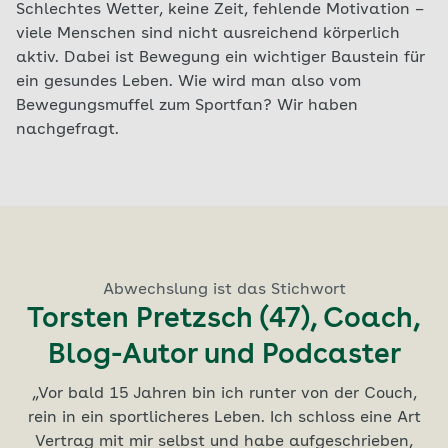
Schlechtes Wetter, keine Zeit, fehlende Motivation –
viele Menschen sind nicht ausreichend körperlich
aktiv. Dabei ist Bewegung ein wichtiger Baustein für
ein gesundes Leben. Wie wird man also vom
Bewegungsmuffel zum Sportfan? Wir haben
nachgefragt.
Aktuell auf Seite: 1
Gesundheitlichen Vorteile spüren und genießen
Die größte Motivation: Freude an Bewegung
Abwechslung ist das Stichwort
Gemeinsam mehr bewegen
Feste Termine im Kalender
Torsten Pretzsch (47), Coach,
Anika Kreimeier (44), Human
Erika Rischko (82), Rentnerin
Melanie Blaschka (36),
Nicholas Behne (49),
Fitness- und Ernährungscoach
Blog-Autor und Podcaster
Design Coach
Projektleiter
„Als ich 55 Jahre alt war, hat mich meine Tochter in
einem Fitnessstudio angemeldet. Davor hatte Sport
Trainerausbildung bei Alba
„Meine Fünfjährige macht gern meine Liegestütze
„Vor bald 15 Jahren bin ich runter von der Couch,
„Früher bedeutete Sport für mich Schweiß,
keinen Platz in meinem Leben. Anfangs lautete
rein in ein sportlicheres Leben. Ich schloss eine Art
Anstrengung und Leistung. In meinen Dreißigern
oder Burpees nach. Sie wächst mit
Spaß am
Berlin
meine Motivation noch: Wer dort Beiträge zahlt,
Sport
habe ich dann gelernt, dass es auch möglich ist,
Vertrag mit mir selbst und habe aufgeschrieben,
auf, das ist mir wichtig. Deswegen haben wir