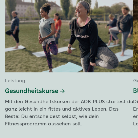
Leistung
G
Gesundheitskurse
B
Mit den Gesundheitskursen der AOK PLUS startest du
D
ganz leicht in ein fittes und aktives Leben. Das
E
Beste: Du entscheidest selbst, wie dein
e
Fitnessprogramm aussehen soll.
L