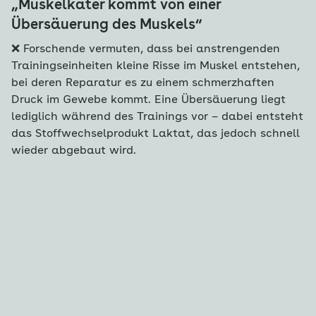
„Muskelkater kommt von einer
„
Übersäuerung des Muskels“
❌
ei
❌ Forschende vermuten, dass bei anstrengenden
M
Trainingseinheiten kleine Risse im Muskel entstehen,
u
bei deren Reparatur es zu einem schmerzhaften
ha
Druck im Gewebe kommt. Eine Übersäuerung liegt
Sp
lediglich während des Trainings vor – dabei entsteht
u
das Stoffwechselprodukt Laktat, das jedoch schnell
wieder abgebaut wird.
S
s
s
le
wi
w