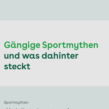
Gängige Sportmythen
und was dahinter
steckt
Aktuell auf Seite: 1
Sportmythen
S