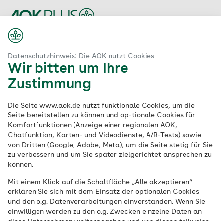
Zum
Hauptinhalt
springen
Zur Startseite
Datenschutzhinweis: Die AOK nutzt Cookies
Wir bitten um Ihre
Zustimmung
Deutsche
Die Seite www.aok.de nutzt funktionale Cookies, um die
Gebärdensprache
Seite bereitstellen zu können und op-tionale Cookies für
Komfortfunktionen (Anzeige einer regionalen AOK,
(DGS)
Chatfunktion, Karten- und Videodienste, A/B-Tests) sowie
von Dritten (Google, Adobe, Meta), um die Seite stetig für Sie
zu verbessern und um Sie später zielgerichtet ansprechen zu
können.
Mit einem Klick auf die Schaltfläche „Alle akzeptieren“
erklären Sie sich mit dem Einsatz der optionalen Cookies
und den o.g. Datenverarbeitungen einverstanden. Wenn Sie
einwilligen werden zu den o.g. Zwecken einzelne Daten an