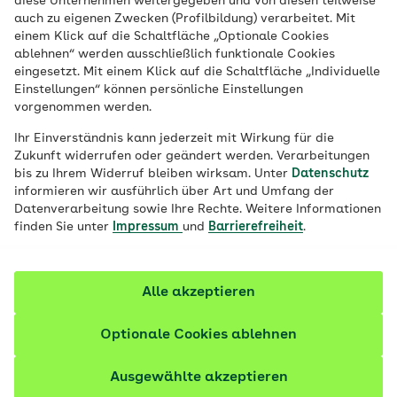
diese Unternehmen weitergegeben und von diesen teilweise
auch zu eigenen Zwecken (Profilbildung) verarbeitet. Mit
einem Klick auf die Schaltfläche „Optionale Cookies
ablehnen“ werden ausschließlich funktionale Cookies
eingesetzt. Mit einem Klick auf die Schaltfläche „Individuelle
Einstellungen“ können persönliche Einstellungen
vorgenommen werden.
Ihr Einverständnis kann jederzeit mit Wirkung für die
Zukunft widerrufen oder geändert werden. Verarbeitungen
bis zu Ihrem Widerruf bleiben wirksam. Unter
Datenschutz
informieren wir ausführlich über Art und Umfang der
Datenverarbeitung sowie Ihre Rechte. Weitere Informationen
Übersicht
finden Sie unter
Impressum
und
Barrierefreiheit
.
Alle akzeptieren
Arbeitgeber/-in:
AOK Baden-Württemberg
Standort:
Reutlingen, Tübingen, Balingen, Albstadt,
Optionale Cookies ablehnen
Rottenburg, Hechingen, Mössingen, Metzingen, Bad
Urach, Münsingen
Ausgewählte akzeptieren
Bewerbungsfrist:
30.04.2027