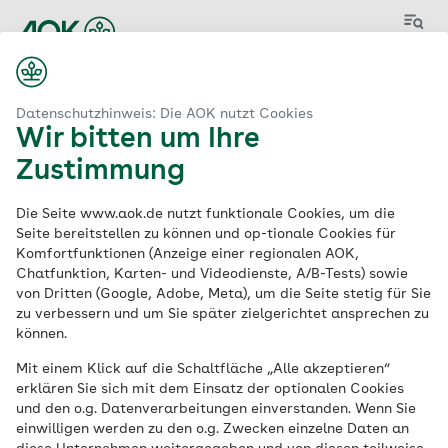
Menü
Start
ngebote
Schülerpraktikum (m/w/d) bei der AOK Neckar- Alb
Datenschutzhinweis: Die AOK nutzt Cookies
Wir bitten um Ihre
Zustimmung
Schülerpraktikum
Die Seite www.aok.de nutzt funktionale Cookies, um die
(m/w/d) bei der AOK
Seite bereitstellen zu können und op-tionale Cookies für
Komfortfunktionen (Anzeige einer regionalen AOK,
Chatfunktion, Karten- und Videodienste, A/B-Tests) sowie
Neckar- Alb
von Dritten (Google, Adobe, Meta), um die Seite stetig für Sie
zu verbessern und um Sie später zielgerichtet ansprechen zu
können.
Ausbildung
Mit einem Klick auf die Schaltfläche „Alle akzeptieren“
erklären Sie sich mit dem Einsatz der optionalen Cookies
und den o.g. Datenverarbeitungen einverstanden. Wenn Sie
einwilligen werden zu den o.g. Zwecken einzelne Daten an
Jetzt bewerben