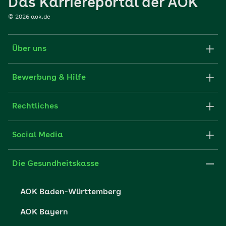
Das Karriereportal der AOK
©
2026
aok.de
Über uns
Karriere-Startseite
Bewerbung & Hilfe
aok.de
Stellenangebote
Rechtliches
Websitenutzung
Initiativ bewerben
Impressum
Social Media
Unsere Kultur
FAQ
Xing
Cookie-Einstellungen
Die Gesundheitskasse
Datenschutzerklärung
AOK Baden-Württemberg
Datenschutzrechte
AOK Bayern
Barrierefreiheit