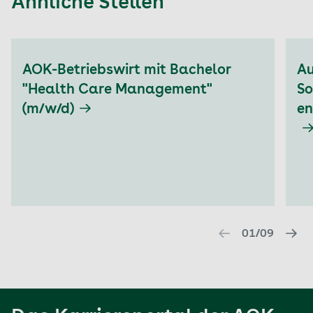
Ähnliche Stellen
Aktuell auf Seite: 1
AOK-Betriebswirt mit Bachelor
Au
"Health Care Management"
So
(m/w/d)
en
01/09