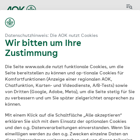
Menü
Datenschutzhinweis: Die AOK nutzt Cookies
Wir bitten um Ihre
Zustimmung
Aktuelle
Die Seite www.aok.de nutzt funktionale Cookies, um die
Stellenangebote
der
Seite bereitstellen zu können und op-tionale Cookies für
Komfortfunktionen (Anzeige einer regionalen AOK,
AOK
Chatfunktion, Karten- und Videodienste, A/B-Tests) sowie
von Dritten (Google, Adobe, Meta), um die Seite stetig für Sie
zu verbessern und um Sie später zielgerichtet ansprechen zu
können.
Schlagwort
Mit einem Klick auf die Schaltfläche „Alle akzeptieren“
erklären Sie sich mit dem Einsatz der optionalen Cookies
und den o.g. Datenverarbeitungen einverstanden. Wenn Sie
einwilligen werden zu den o.g. Zwecken einzelne Daten an