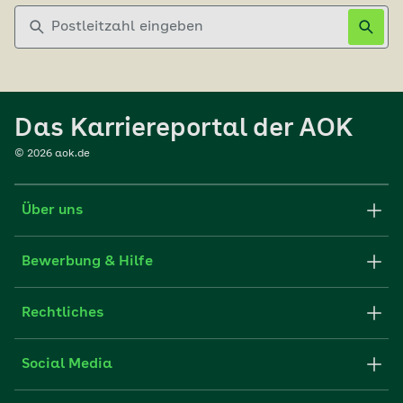
Postleitzahl eingeben
Das Karriereportal der AOK
©
2026
aok.de
Über uns
Karriere-Startseite
Bewerbung & Hilfe
aok.de
Stellenangebote
Rechtliches
Websitenutzung
Initiativ bewerben
Impressum
Social Media
Unsere Kultur
FAQ
Xing
Cookie-Einstellungen