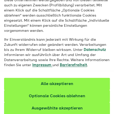
diese Unternehmen weitergegeben und von diesen teilweise
Ort
auch zu eigenen Zwecken (Profilbildung) verarbeitet. Mit
einem Klick auf die Schaltfläche „Optionale Cookies
Job finden
ablehnen“ werden ausschließlich funktionale Cookies
eingesetzt. Mit einem Klick auf die Schaltfläche „Individuelle
Einstellungen“ können persönliche Einstellungen
vorgenommen werden.
Filter anzeigen
Ihr Einverständnis kann jederzeit mit Wirkung für die
Zukunft widerrufen oder geändert werden. Verarbeitungen
bis zu Ihrem Widerruf bleiben wirksam. Unter
Datenschutz
informieren wir ausführlich über Art und Umfang der
Datenverarbeitung sowie Ihre Rechte. Weitere Informationen
212 Stellenangebote
finden Sie unter
Impressum
und
Barrierefreiheit
.
vor 1 Tag
Fachkraft Betreuungsaufträge (m/w/d)
Alle akzeptieren
Vertrags-/Versorgungsmanagement | Vollzeit oder
Teilzeit | Befristet bis 30.06.2027 | Homeoffice-
Optionale Cookies ablehnen
Möglichkeit
Ausgewählte akzeptieren