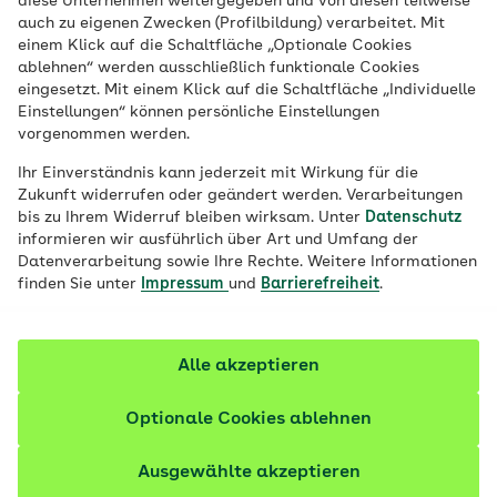
diese Unternehmen weitergegeben und von diesen teilweise
Ort
auch zu eigenen Zwecken (Profilbildung) verarbeitet. Mit
einem Klick auf die Schaltfläche „Optionale Cookies
Job finden
ablehnen“ werden ausschließlich funktionale Cookies
eingesetzt. Mit einem Klick auf die Schaltfläche „Individuelle
Einstellungen“ können persönliche Einstellungen
vorgenommen werden.
Filter anzeigen
Ihr Einverständnis kann jederzeit mit Wirkung für die
Zukunft widerrufen oder geändert werden. Verarbeitungen
bis zu Ihrem Widerruf bleiben wirksam. Unter
Datenschutz
informieren wir ausführlich über Art und Umfang der
Datenverarbeitung sowie Ihre Rechte. Weitere Informationen
212 Stellenangebote
finden Sie unter
Impressum
und
Barrierefreiheit
.
vor etwa 17 Stunden
Fachkraft Betreuungsaufträge (m/w/d)
Alle akzeptieren
Vertrags-/Versorgungsmanagement | Vollzeit oder
Teilzeit | Befristet bis 30.06.2027 | Homeoffice-
Optionale Cookies ablehnen
Möglichkeit
Ausgewählte akzeptieren