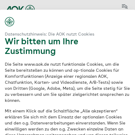
Menü
Datenschutzhinweis: Die AOK nutzt Cookies
Wir bitten um Ihre
Zustimmung
Aktuelle
Die Seite www.aok.de nutzt funktionale Cookies, um die
Stellenangebote
der
Seite bereitstellen zu können und op-tionale Cookies für
Komfortfunktionen (Anzeige einer regionalen AOK,
AOK
Chatfunktion, Karten- und Videodienste, A/B-Tests) sowie
von Dritten (Google, Adobe, Meta), um die Seite stetig für Sie
zu verbessern und um Sie später zielgerichtet ansprechen zu
können.
Schlagwort
Mit einem Klick auf die Schaltfläche „Alle akzeptieren“
erklären Sie sich mit dem Einsatz der optionalen Cookies
und den o.g. Datenverarbeitungen einverstanden. Wenn Sie
einwilligen werden zu den o.g. Zwecken einzelne Daten an