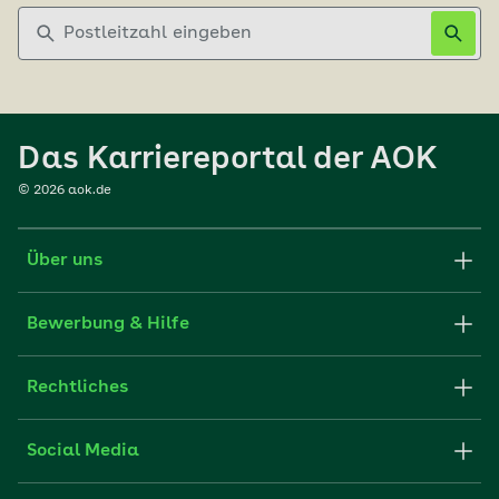
Postleitzahl eingeben
Das Karriereportal der AOK
©
2026
aok.de
Über uns
Karriere-Startseite
Bewerbung & Hilfe
aok.de
Stellenangebote
Rechtliches
Websitenutzung
Initiativ bewerben
Impressum
Social Media
Unsere Kultur
FAQ
Xing
Cookie-Einstellungen