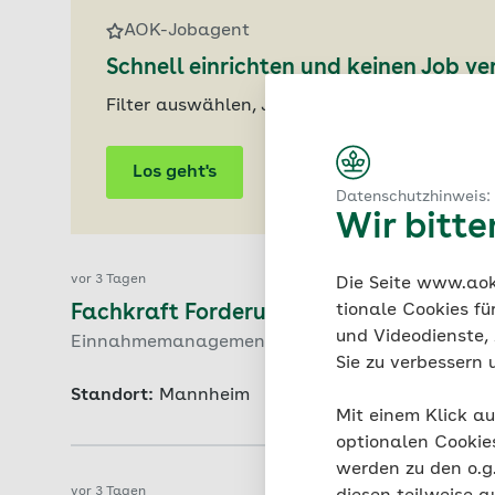
AOK-Jobagent
Schnell einrichten und keinen Job v
Filter auswählen, Jobagenten aktivieren un
Los geht's
Datenschutzhinweis:
Wir bitt
vor 3 Tagen
Die Seite www.aok.
tionale Cookies fü
Fachkraft Forderungsmanagement Ersa
und Videodienste, 
Einnahmemanagement | Vollzeit oder Teilzeit | Un
Sie zu verbessern 
Standort:
Mannheim
Mit einem Klick au
optionalen Cookie
werden zu den o.
vor 3 Tagen