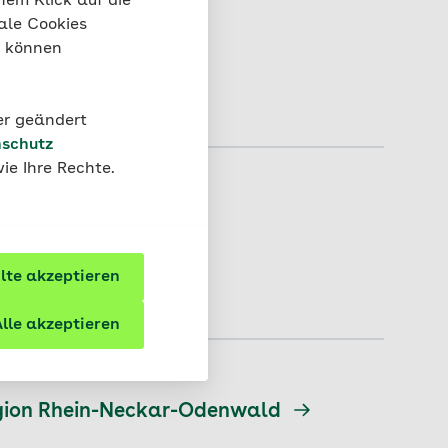
nem Klick auf die
ale Cookies
“ können
der geändert
schutz
ie Ihre Rechte.
te akzeptieren
lle akzeptieren
 Region Rhein-Neckar-Odenwald