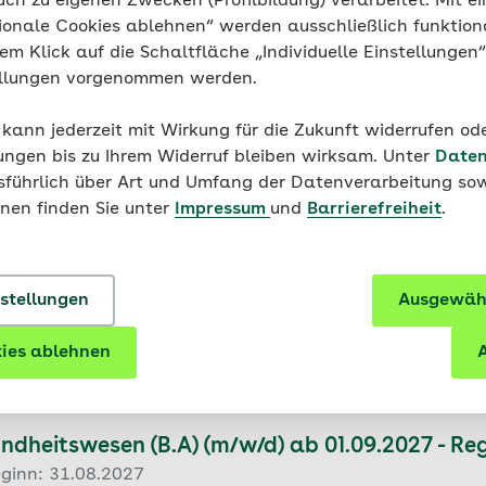
uch zu eigenen Zwecken (Profilbildung) verarbeitet. Mit ei
ionale Cookies ablehnen“ werden ausschließlich funktion
nem Klick auf die Schaltfläche „Individuelle Einstellungen
tet bis zum 31.07.2028
ellungen vorgenommen werden.
 kann jederzeit mit Wirkung für die Zukunft widerrufen o
ungen bis zu Ihrem Widerruf bleiben wirksam. Unter
Daten
usführlich über Art und Umfang der Datenverarbeitung sow
onen finden Sie unter
Impressum
und
Barrierefreiheit
.
nhaus (m/w/d)
befristet | Homeoffice-Möglichkeit
nstellungen
Ausgewähl
ies ablehnen
A
sundheitswesen (B.A) (m/w/d) ab 01.09.2027 -
eginn: 31.08.2027