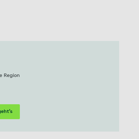
e Region
geht’s