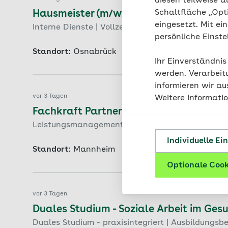
diesen teilweise a
Schaltfläche „Opt
Hausmeister (m/w/d)
eingesetzt. Mit ei
Interne Dienste | Vollzeit (38,5 Stunden) | befris
persönliche Einst
Standort:
Osnabrück
Ihr Einverständnis
werden. Verarbeit
informieren wir a
vor 3 Tagen
Weitere Informati
Fachkraft Partner-Abrechnung Kranke
Leistungsmanagement | Vollzeit oder Teilzeit | Un
Individuelle Ei
Standort:
Mannheim
Optionale Cook
vor 3 Tagen
Duales Studium - Soziale Arbeit im Ge
Duales Studium - praxisintegriert | Ausbildungsb