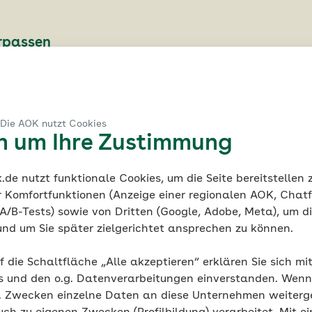
erpassen
d regelmäßig über passende Jobangebote informiert werde
 Die AOK nutzt Cookies
en um Ihre Zustimmung
de nutzt funktionale Cookies, um die Seite bereitstellen
r Komfortfunktionen (Anzeige einer regionalen AOK, Chatf
tzleistungen (m/w/d)
A/B-Tests) sowie von Dritten (Google, Adobe, Meta), um die
befristet | Homeoffice-Möglichkeit
und um Sie später zielgerichtet ansprechen zu können.
f die Schaltfläche „Alle akzeptieren“ erklären Sie sich mi
s und den o.g. Datenverarbeitungen einverstanden. Wenn 
g. Zwecken einzelne Daten an diese Unternehmen weiter