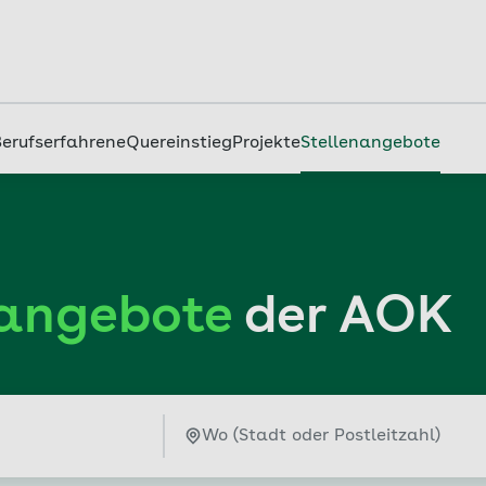
Berufserfahrene
Quereinstieg
Projekte
Stellenangebote
nangebote
der AOK
Ort