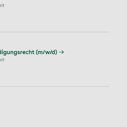
eit
digungsrecht (m/w/d)
eit