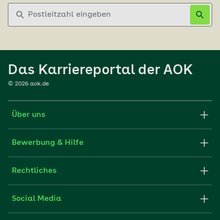
Postleitzahl eingeben
Das Karriereportal der AOK
©
2026
aok.de
Über uns
Karriere-Startseite
Bewerbung & Hilfe
aok.de
Stellenangebote
Rechtliches
Websitenutzung
Initiativ bewerben
Impressum
Social Media
Unsere Kultur
FAQ
Xing
Cookie-Einstellungen