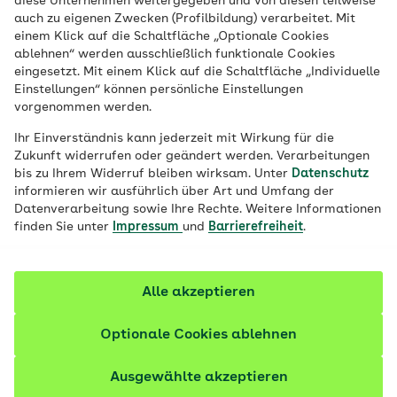
diese Unternehmen weitergegeben und von diesen teilweise
Ort
auch zu eigenen Zwecken (Profilbildung) verarbeitet. Mit
einem Klick auf die Schaltfläche „Optionale Cookies
Job finden
ablehnen“ werden ausschließlich funktionale Cookies
eingesetzt. Mit einem Klick auf die Schaltfläche „Individuelle
Einstellungen“ können persönliche Einstellungen
vorgenommen werden.
Filter anzeigen
Ihr Einverständnis kann jederzeit mit Wirkung für die
Zukunft widerrufen oder geändert werden. Verarbeitungen
bis zu Ihrem Widerruf bleiben wirksam. Unter
Datenschutz
informieren wir ausführlich über Art und Umfang der
Datenverarbeitung sowie Ihre Rechte. Weitere Informationen
210 Stellenangebote
finden Sie unter
Impressum
und
Barrierefreiheit
.
vor 3 Tagen
Fachkraft Betreuungsaufträge (m/w/d)
Alle akzeptieren
Vertrags-/Versorgungsmanagement | Vollzeit oder
Teilzeit | Befristet bis 30.06.2027 | Homeoffice-
Optionale Cookies ablehnen
Möglichkeit
Ausgewählte akzeptieren