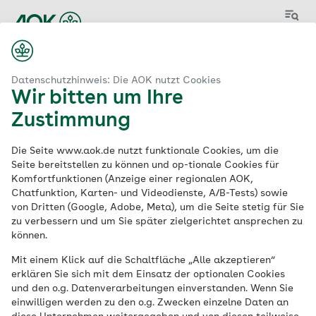
Menü
Datenschutzhinweis: Die AOK nutzt Cookies
Wir bitten um Ihre
Zustimmung
Aktuelle
Die Seite www.aok.de nutzt funktionale Cookies, um die
Stellenangebote
der
Seite bereitstellen zu können und op-tionale Cookies für
Komfortfunktionen (Anzeige einer regionalen AOK,
AOK
Chatfunktion, Karten- und Videodienste, A/B-Tests) sowie
von Dritten (Google, Adobe, Meta), um die Seite stetig für Sie
zu verbessern und um Sie später zielgerichtet ansprechen zu
können.
Schlagwort
Mit einem Klick auf die Schaltfläche „Alle akzeptieren“
erklären Sie sich mit dem Einsatz der optionalen Cookies
und den o.g. Datenverarbeitungen einverstanden. Wenn Sie
einwilligen werden zu den o.g. Zwecken einzelne Daten an