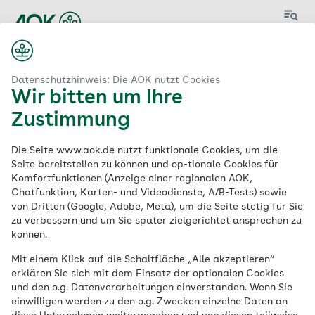
Menü
Datenschutzhinweis: Die AOK nutzt Cookies
Wir bitten um Ihre
Zustimmung
Aktuelle
Die Seite www.aok.de nutzt funktionale Cookies, um die
Stellenangebote
der
Seite bereitstellen zu können und op-tionale Cookies für
Komfortfunktionen (Anzeige einer regionalen AOK,
AOK
Chatfunktion, Karten- und Videodienste, A/B-Tests) sowie
von Dritten (Google, Adobe, Meta), um die Seite stetig für Sie
zu verbessern und um Sie später zielgerichtet ansprechen zu
können.
Schlagwort
Mit einem Klick auf die Schaltfläche „Alle akzeptieren“
erklären Sie sich mit dem Einsatz der optionalen Cookies
und den o.g. Datenverarbeitungen einverstanden. Wenn Sie
einwilligen werden zu den o.g. Zwecken einzelne Daten an