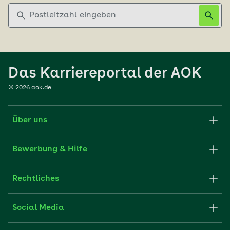
Postleitzahl eingeben
Das Karriereportal der AOK
©
2026
aok.de
Über uns
Karriere-Startseite
Bewerbung & Hilfe
aok.de
Stellenangebote
Rechtliches
Websitenutzung
Initiativ bewerben
Impressum
Social Media
Unsere Kultur
FAQ
Xing
Cookie-Einstellungen