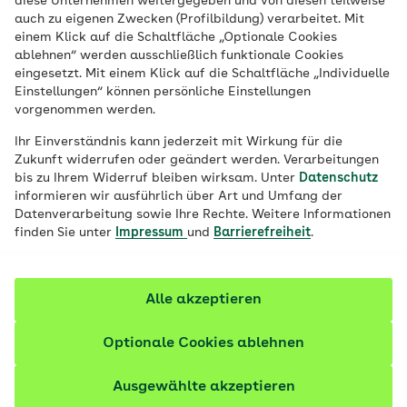
diese Unternehmen weitergegeben und von diesen teilweise
Ort
auch zu eigenen Zwecken (Profilbildung) verarbeitet. Mit
einem Klick auf die Schaltfläche „Optionale Cookies
Job finden
ablehnen“ werden ausschließlich funktionale Cookies
eingesetzt. Mit einem Klick auf die Schaltfläche „Individuelle
Einstellungen“ können persönliche Einstellungen
vorgenommen werden.
Filter anzeigen
Ihr Einverständnis kann jederzeit mit Wirkung für die
Zukunft widerrufen oder geändert werden. Verarbeitungen
bis zu Ihrem Widerruf bleiben wirksam. Unter
Datenschutz
informieren wir ausführlich über Art und Umfang der
Datenverarbeitung sowie Ihre Rechte. Weitere Informationen
212 Stellenangebote
finden Sie unter
Impressum
und
Barrierefreiheit
.
vor 1 Tag
Fachkraft Betreuungsaufträge (m/w/d)
Alle akzeptieren
Vertrags-/Versorgungsmanagement | Vollzeit oder
Teilzeit | Befristet bis 30.06.2027 | Homeoffice-
Optionale Cookies ablehnen
Möglichkeit
Ausgewählte akzeptieren