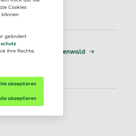
nem Klick auf die
ale Cookies
“ können
der geändert
schutz
ie Ihre Rechte.
 Region Rhein-Neckar-Odenwald
te akzeptieren
lle akzeptieren