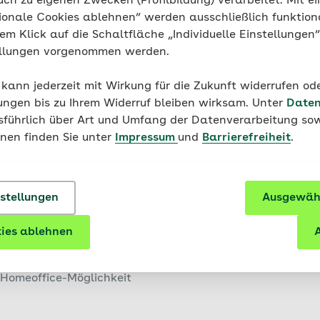
uch zu eigenen Zwecken (Profilbildung) verarbeitet. Mit ei
befristet | Homeoffice-Möglichkeit
ionale Cookies ablehnen“ werden ausschließlich funktion
nem Klick auf die Schaltfläche „Individuelle Einstellungen
ellungen vorgenommen werden.
 kann jederzeit mit Wirkung für die Zukunft widerrufen o
ungen bis zu Ihrem Widerruf bleiben wirksam. Unter
Daten
usführlich über Art und Umfang der Datenverarbeitung sow
sundheitswesen (B.A) (m/w/d) ab 01.09.2027 -
onen finden Sie unter
Impressum
und
Barrierefreiheit
.
eginn: 31.08.2027
eidelberg, Mosbach
nstellungen
Ausgewähl
ies ablehnen
A
| Homeoffice-Möglichkeit