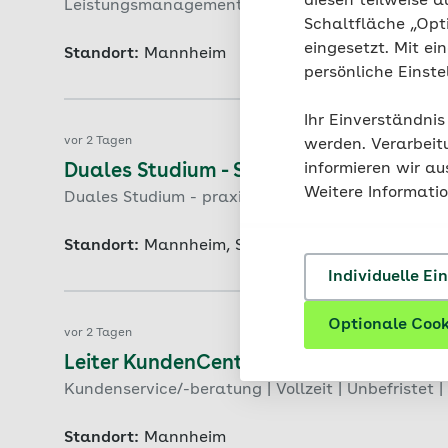
diesen teilweise a
Leistungsmanagement | Vollzeit oder Teilzeit | Un
Schaltfläche „Opt
eingesetzt. Mit ei
Standort:
Mannheim
persönliche Einst
Ihr Einverständnis
vor 2 Tagen
werden. Verarbeit
informieren wir a
Duales Studium - Soziale Arbeit im Ge
Weitere Informati
Duales Studium - praxisintegriert | Ausbildungsb
Standort:
Mannheim, Schwetzingen, Wiesloch, H
Individuelle Ei
Optionale Cook
vor 2 Tagen
Leiter KundenCenter (m/w/d)
Kundenservice/-beratung | Vollzeit | Unbefristet 
Standort:
Mannheim