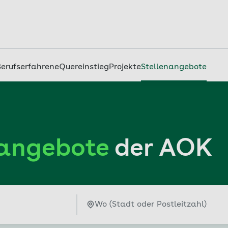
Berufserfahrene
Quereinstieg
Projekte
Stellenangebote
nangebote
der AOK
Ort