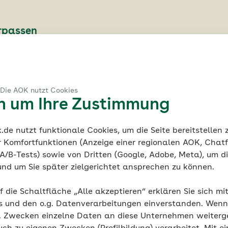
erpassen
d regelmäßig über passende Jobangebote informiert werde
 Die AOK nutzt Cookies
en um Ihre Zustimmung
de nutzt funktionale Cookies, um die Seite bereitstellen
r Komfortfunktionen (Anzeige einer regionalen AOK, Chatf
Sozialversicherungsfachangestellten (m/w/d)
A/B-Tests) sowie von Dritten (Google, Adobe, Meta), um die
.07.2027
und um Sie später zielgerichtet ansprechen zu können.
f die Schaltfläche „Alle akzeptieren“ erklären Sie sich mi
s und den o.g. Datenverarbeitungen einverstanden. Wenn 
g. Zwecken einzelne Daten an diese Unternehmen weiter
nhaus (m/w/d)