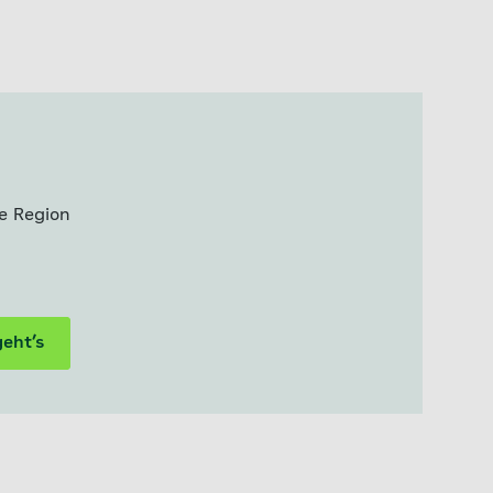
e Region
geht’s