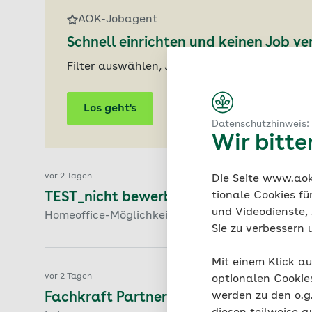
AOK-Jobagent
Schnell einrichten und keinen Job v
Filter auswählen, Jobagenten aktivieren un
Los geht's
Datenschutzhinweis:
Wir bitt
vor 2 Tagen
Die Seite www.aok.
tionale Cookies fü
TEST_nicht bewerben! Ausbildung zum 
und Videodienste, 
Homeoffice-Möglichkeit | Ausbildungsbeginn: 31
Sie zu verbessern 
Mit einem Klick au
vor 2 Tagen
optionalen Cookie
werden zu den o.
Fachkraft Partner-Abrechnung Kranke