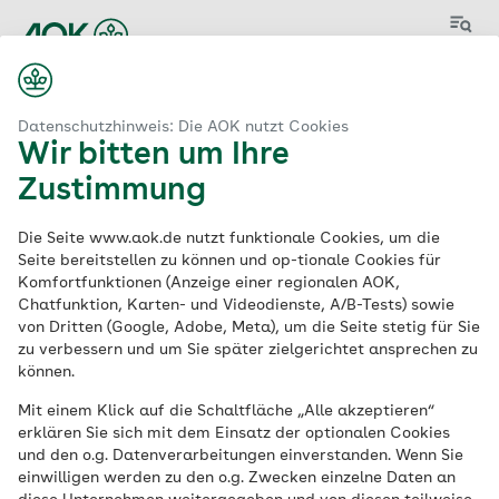
Menü
Datenschutzhinweis: Die AOK nutzt Cookies
Wir bitten um Ihre
Zustimmung
Aktuelle
Die Seite www.aok.de nutzt funktionale Cookies, um die
Stellenangebote
der
Seite bereitstellen zu können und op-tionale Cookies für
Komfortfunktionen (Anzeige einer regionalen AOK,
AOK
Chatfunktion, Karten- und Videodienste, A/B-Tests) sowie
von Dritten (Google, Adobe, Meta), um die Seite stetig für Sie
zu verbessern und um Sie später zielgerichtet ansprechen zu
können.
Schlagwort
Mit einem Klick auf die Schaltfläche „Alle akzeptieren“
erklären Sie sich mit dem Einsatz der optionalen Cookies
und den o.g. Datenverarbeitungen einverstanden. Wenn Sie
einwilligen werden zu den o.g. Zwecken einzelne Daten an