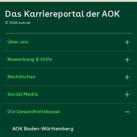
Das Karriereportal der AOK
©
2026
aok.de
Über uns
Karriere-Startseite
Bewerbung & Hilfe
aok.de
Stellenangebote
Rechtliches
Websitenutzung
Initiativ bewerben
Impressum
Social Media
Unsere Kultur
FAQ
Xing
Cookie-Einstellungen
Die Gesundheitskasse
Datenschutzerklärung
AOK Baden-Württemberg
Datenschutzrechte