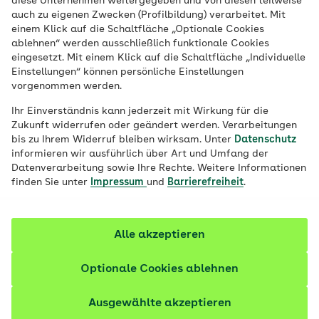
diese Unternehmen weitergegeben und von diesen teilweise
Ort
auch zu eigenen Zwecken (Profilbildung) verarbeitet. Mit
einem Klick auf die Schaltfläche „Optionale Cookies
Job finden
ablehnen“ werden ausschließlich funktionale Cookies
eingesetzt. Mit einem Klick auf die Schaltfläche „Individuelle
Einstellungen“ können persönliche Einstellungen
vorgenommen werden.
Filter anzeigen
Ihr Einverständnis kann jederzeit mit Wirkung für die
Zukunft widerrufen oder geändert werden. Verarbeitungen
bis zu Ihrem Widerruf bleiben wirksam. Unter
Datenschutz
informieren wir ausführlich über Art und Umfang der
Datenverarbeitung sowie Ihre Rechte. Weitere Informationen
217 Stellenangebote
finden Sie unter
Impressum
und
Barrierefreiheit
.
vor etwa 15 Stunden
Soziale Arbeit im Gesundheitswesen (B.A.)
Alle akzeptieren
(m/w/d)
Optionale Cookies ablehnen
Duales Studium - praxisintegriert |
Ausbildungsbeginn: 31.08.2027
Ausgewählte akzeptieren