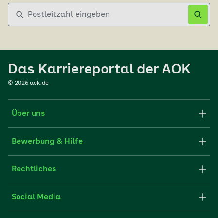
Postleitzahl eingeben
Das Karriereportal der AOK
©
2026
aok.de
Über uns
Karriere-Startseite
Bewerbung & Hilfe
aok.de
Stellenangebote
Rechtliches
Websitenutzung
Initiativ bewerben
Impressum
Social Media
Unsere Kultur
FAQ
Xing
Cookie-Einstellungen