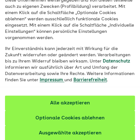
diese Unternehmen weitergegeben und von diesen teilweise
Ort
auch zu eigenen Zwecken (Profilbildung) verarbeitet. Mit
einem Klick auf die Schaltfläche „Optionale Cookies
Job finden
ablehnen“ werden ausschließlich funktionale Cookies
eingesetzt. Mit einem Klick auf die Schaltfläche „Individuelle
Einstellungen“ können persönliche Einstellungen
vorgenommen werden.
Filter anzeigen
Ihr Einverständnis kann jederzeit mit Wirkung für die
Zukunft widerrufen oder geändert werden. Verarbeitungen
bis zu Ihrem Widerruf bleiben wirksam. Unter
Datenschutz
informieren wir ausführlich über Art und Umfang der
Datenverarbeitung sowie Ihre Rechte. Weitere Informationen
212 Stellenangebote
finden Sie unter
Impressum
und
Barrierefreiheit
.
vor 1 Tag
Fachkraft Betreuungsaufträge (m/w/d)
Alle akzeptieren
Vertrags-/Versorgungsmanagement | Vollzeit oder
Teilzeit | Befristet bis 30.06.2027 | Homeoffice-
Optionale Cookies ablehnen
Möglichkeit
Ausgewählte akzeptieren