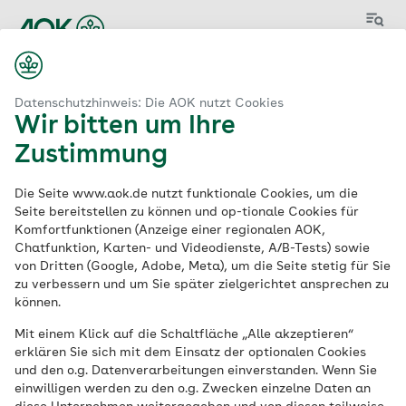
Menü
Datenschutzhinweis: Die AOK nutzt Cookies
Wir bitten um Ihre
Zustimmung
Aktuelle
Die Seite www.aok.de nutzt funktionale Cookies, um die
Stellenangebote
der
Seite bereitstellen zu können und op-tionale Cookies für
Komfortfunktionen (Anzeige einer regionalen AOK,
AOK
Chatfunktion, Karten- und Videodienste, A/B-Tests) sowie
von Dritten (Google, Adobe, Meta), um die Seite stetig für Sie
zu verbessern und um Sie später zielgerichtet ansprechen zu
können.
Schlagwort
Mit einem Klick auf die Schaltfläche „Alle akzeptieren“
erklären Sie sich mit dem Einsatz der optionalen Cookies
und den o.g. Datenverarbeitungen einverstanden. Wenn Sie
einwilligen werden zu den o.g. Zwecken einzelne Daten an