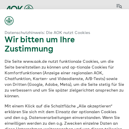
Menü
Datenschutzhinweis: Die AOK nutzt Cookies
Wir bitten um Ihre
Zustimmung
Aktuelle
Die Seite www.aok.de nutzt funktionale Cookies, um die
Stellenangebote
der
Seite bereitstellen zu können und op-tionale Cookies für
Komfortfunktionen (Anzeige einer regionalen AOK,
AOK
Chatfunktion, Karten- und Videodienste, A/B-Tests) sowie
von Dritten (Google, Adobe, Meta), um die Seite stetig für Sie
zu verbessern und um Sie später zielgerichtet ansprechen zu
können.
Schlagwort
Mit einem Klick auf die Schaltfläche „Alle akzeptieren“
erklären Sie sich mit dem Einsatz der optionalen Cookies
und den o.g. Datenverarbeitungen einverstanden. Wenn Sie
einwilligen werden zu den o.g. Zwecken einzelne Daten an