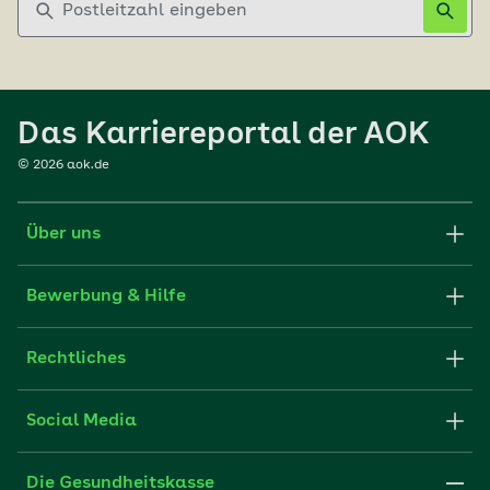
Das Karriereportal der AOK
©
2026
aok.de
Über uns
Karriere-Startseite
Bewerbung & Hilfe
aok.de
Stellenangebote
Rechtliches
Websitenutzung
Initiativ bewerben
Impressum
Social Media
Unsere Kultur
FAQ
Xing
Cookie-Einstellungen
Die Gesundheitskasse