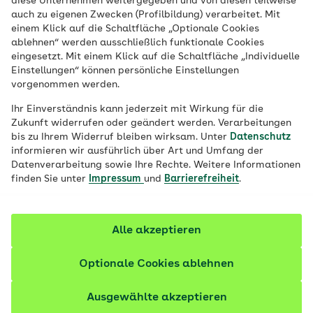
diese Unternehmen weitergegeben und von diesen teilweise
Ort
auch zu eigenen Zwecken (Profilbildung) verarbeitet. Mit
einem Klick auf die Schaltfläche „Optionale Cookies
Job finden
ablehnen“ werden ausschließlich funktionale Cookies
eingesetzt. Mit einem Klick auf die Schaltfläche „Individuelle
Einstellungen“ können persönliche Einstellungen
vorgenommen werden.
Filter anzeigen
Ihr Einverständnis kann jederzeit mit Wirkung für die
Zukunft widerrufen oder geändert werden. Verarbeitungen
bis zu Ihrem Widerruf bleiben wirksam. Unter
Datenschutz
informieren wir ausführlich über Art und Umfang der
Datenverarbeitung sowie Ihre Rechte. Weitere Informationen
210 Stellenangebote
finden Sie unter
Impressum
und
Barrierefreiheit
.
vor 1 Tag
Soziale Arbeit im Gesundheitswesen (B.A.)
Alle akzeptieren
(m/w/d)
Optionale Cookies ablehnen
Duales Studium - praxisintegriert |
Ausbildungsbeginn: 31.08.2027
Ausgewählte akzeptieren