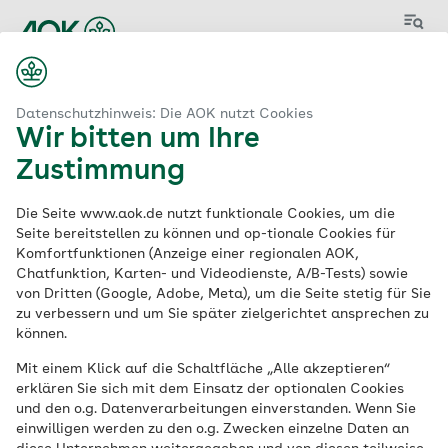
Menü
Start
Ausbildung zum Sozialversicherungsfachangestellten (m/w/d)
Datenschutzhinweis: Die AOK nutzt Cookies
Wir bitten um Ihre
Zustimmung
Ausbildung zum
Die Seite www.aok.de nutzt funktionale Cookies, um die
Sozialversicherungsf
Seite bereitstellen zu können und op-tionale Cookies für
Komfortfunktionen (Anzeige einer regionalen AOK,
Chatfunktion, Karten- und Videodienste, A/B-Tests) sowie
achangestellten
von Dritten (Google, Adobe, Meta), um die Seite stetig für Sie
zu verbessern und um Sie später zielgerichtet ansprechen zu
(m/w/d)
können.
Mit einem Klick auf die Schaltfläche „Alle akzeptieren“
erklären Sie sich mit dem Einsatz der optionalen Cookies
Ausbildung | 3-jährige Ausbildung |
und den o.g. Datenverarbeitungen einverstanden. Wenn Sie
Ausbildungsbeginn: 31.07.2027
einwilligen werden zu den o.g. Zwecken einzelne Daten an