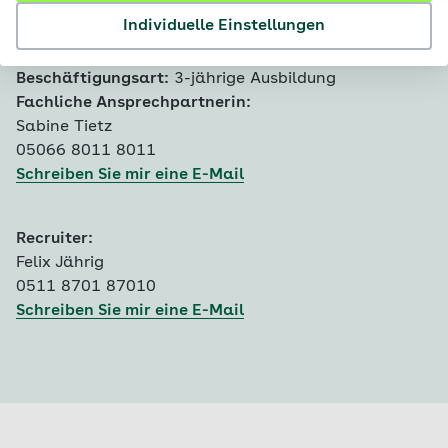
Bewerbungsfrist:
30.11.2026
Individuelle Einstellungen
Ausbildungsbeginn:
31.07.2027
Fachgebiet:
Ausbildung
Beschäftigungsart:
3-jährige Ausbildung
Fachliche Ansprechpartnerin:
Sabine Tietz
05066 8011 8011
Schreiben Sie mir eine E-Mail
Recruiter:
Felix Jährig
0511 8701 87010
Schreiben Sie mir eine E-Mail