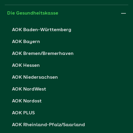
FAQ
Xing
Cookie-Einstellungen
Die Gesundheitskasse
Datenschutzerklärung
AOK Baden-Württemberg
Datenschutzrechte
AOK Bayern
Barrierefreiheit
AOK Bremen/Bremerhaven
Barriere melden
AOK Hessen
AOK Niedersachsen
AOK NordWest
AOK Nordost
AOK PLUS
AOK Rheinland-Pfalz/Saarland