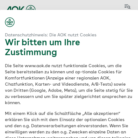
Menü
Start
Ausbildung zum Sozialversicherungsfachangestellten (m/w/d)
Datenschutzhinweis: Die AOK nutzt Cookies
Wir bitten um Ihre
Zustimmung
Ausbildung zum
Die Seite www.aok.de nutzt funktionale Cookies, um die
Sozialversicherungsf
Seite bereitstellen zu können und op-tionale Cookies für
Komfortfunktionen (Anzeige einer regionalen AOK,
Chatfunktion, Karten- und Videodienste, A/B-Tests) sowie
achangestellten
von Dritten (Google, Adobe, Meta), um die Seite stetig für Sie
zu verbessern und um Sie später zielgerichtet ansprechen zu
(m/w/d)
können.
Mit einem Klick auf die Schaltfläche „Alle akzeptieren“
erklären Sie sich mit dem Einsatz der optionalen Cookies
Ausbildung | 3-jährige Ausbildung |
und den o.g. Datenverarbeitungen einverstanden. Wenn Sie
Ausbildungsbeginn: 31.07.2027
einwilligen werden zu den o.g. Zwecken einzelne Daten an