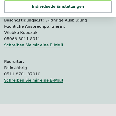
Bewerbungsfrist:
30.11.2026
Individuelle Einstellungen
Ausbildungsbeginn:
31.07.2027
Fachgebiet:
Ausbildung
Beschäftigungsart:
3-jährige Ausbildung
Fachliche Ansprechpartnerin:
Wiebke Kubczak
05066 8011 8011
Schreiben Sie mir eine E-Mail
Recruiter:
Felix Jährig
0511 8701 87010
Schreiben Sie mir eine E-Mail