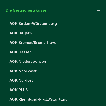
FAQ
Xing
Cookie-Einstellungen
Die Gesundheitskasse
Datenschutzerklärung
AOK Baden-Württemberg
Datenschutzrechte
AOK Bayern
Barrierefreiheit
AOK Bremen/Bremerhaven
Barriere melden
AOK Hessen
AOK Niedersachsen
AOK NordWest
AOK Nordost
AOK PLUS
AOK Rheinland-Pfalz/Saarland