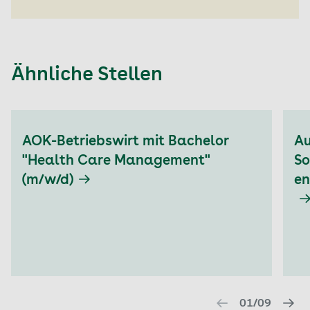
Ähnliche Stellen
Aktuell auf Seite: 1
AOK-Betriebswirt mit Bachelor
Au
"Health Care Management"
So
(m/w/d)
en
01/09