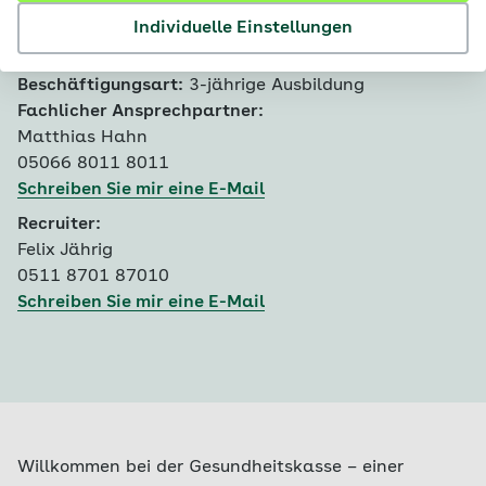
Bewerbungsfrist:
30.11.2026
Individuelle Einstellungen
Ausbildungsbeginn:
31.07.2027
Fachgebiet:
Ausbildung
Beschäftigungsart:
3-jährige Ausbildung
Fachlicher Ansprechpartner:
Matthias Hahn
05066 8011 8011
Schreiben Sie mir eine E-Mail
Recruiter:
Felix Jährig
0511 8701 87010
Schreiben Sie mir eine E-Mail
Willkommen bei der Gesundheitskasse – einer