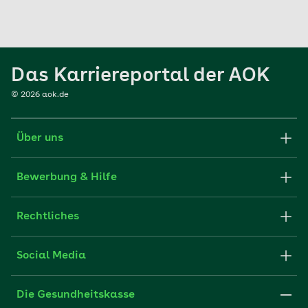
Das Karriereportal der AOK
©
2026
aok.de
Über uns
Karriere-Startseite
Bewerbung & Hilfe
aok.de
Stellenangebote
Rechtliches
Websitenutzung
Initiativ bewerben
Impressum
Social Media
Unsere Kultur
FAQ
Xing
Cookie-Einstellungen
Die Gesundheitskasse