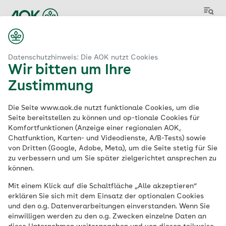
Menü
Start
Ausbildung zum Sozialversicherungsfachangestellten (m/w/d)
Datenschutzhinweis: Die AOK nutzt Cookies
Wir bitten um Ihre
Zustimmung
Ausbildung zum
Die Seite www.aok.de nutzt funktionale Cookies, um die
Sozialversicherungsf
Seite bereitstellen zu können und op-tionale Cookies für
Komfortfunktionen (Anzeige einer regionalen AOK,
Chatfunktion, Karten- und Videodienste, A/B-Tests) sowie
achangestellten
von Dritten (Google, Adobe, Meta), um die Seite stetig für Sie
zu verbessern und um Sie später zielgerichtet ansprechen zu
(m/w/d)
können.
Mit einem Klick auf die Schaltfläche „Alle akzeptieren“
erklären Sie sich mit dem Einsatz der optionalen Cookies
Ausbildung | 3-jährige Ausbildung |
und den o.g. Datenverarbeitungen einverstanden. Wenn Sie
Ausbildungsbeginn: 31.07.2027
einwilligen werden zu den o.g. Zwecken einzelne Daten an