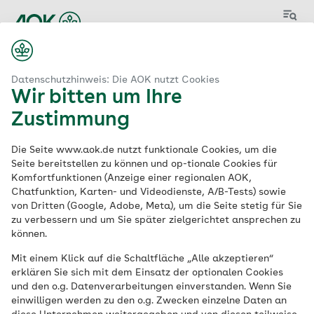
Menü
Start
Ausbildung zum Sozialversicherungsfachangestellten (m/w/d)
Datenschutzhinweis: Die AOK nutzt Cookies
Wir bitten um Ihre
Zustimmung
Ausbildung zum
Die Seite www.aok.de nutzt funktionale Cookies, um die
Sozialversicherungsf
Seite bereitstellen zu können und op-tionale Cookies für
Komfortfunktionen (Anzeige einer regionalen AOK,
Chatfunktion, Karten- und Videodienste, A/B-Tests) sowie
achangestellten
von Dritten (Google, Adobe, Meta), um die Seite stetig für Sie
zu verbessern und um Sie später zielgerichtet ansprechen zu
(m/w/d)
können.
Mit einem Klick auf die Schaltfläche „Alle akzeptieren“
erklären Sie sich mit dem Einsatz der optionalen Cookies
Ausbildung | 3-jährige Ausbildung |
und den o.g. Datenverarbeitungen einverstanden. Wenn Sie
Ausbildungsbeginn: 31.07.2027
einwilligen werden zu den o.g. Zwecken einzelne Daten an