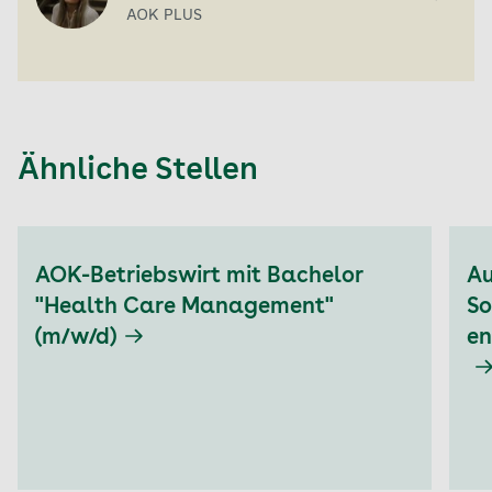
AOK PLUS
Ähnliche Stellen
Aktuell auf Seite: 1
AOK-Betriebswirt mit Bachelor
Au
"Health Care Management"
So
(m/w/d)
en