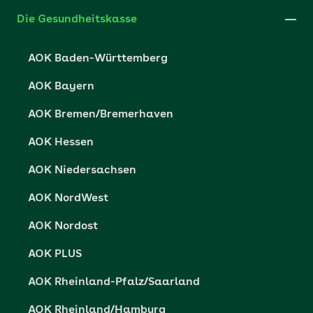
Xing
Cookie-Einstellungen
Die Gesundheitskasse
Datenschutzerklärung
AOK Baden-Württemberg
Datenschutzrechte
AOK Bayern
Barrierefreiheit
AOK Bremen/Bremerhaven
Barriere melden
AOK Hessen
AOK Niedersachsen
AOK NordWest
AOK Nordost
AOK PLUS
AOK Rheinland-Pfalz/Saarland
AOK Rheinland/Hamburg