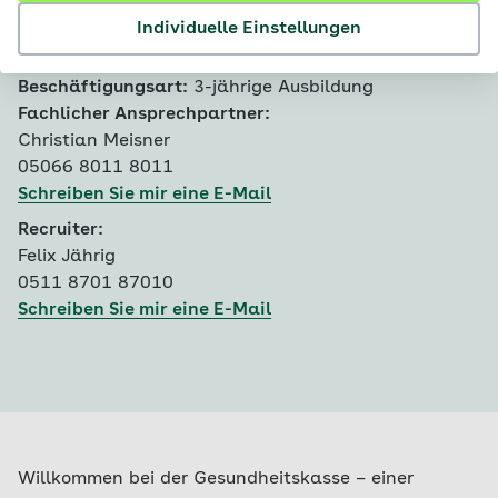
Bewerbungsfrist:
30.11.2026
Individuelle Einstellungen
Ausbildungsbeginn:
31.07.2027
Fachgebiet:
Ausbildung
Beschäftigungsart:
3-jährige Ausbildung
Fachlicher Ansprechpartner:
Christian Meisner
05066 8011 8011
Schreiben Sie mir eine E-Mail
Recruiter:
Felix Jährig
0511 8701 87010
Schreiben Sie mir eine E-Mail
Willkommen bei der Gesundheitskasse – einer