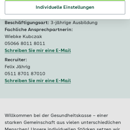
Bewerbungsfrist:
30.11.2026
Individuelle Einstellungen
Ausbildungsbeginn:
31.07.2027
Fachgebiet:
Ausbildung
Beschäftigungsart:
3-jährige Ausbildung
Fachliche Ansprechpartnerin:
Wiebke Kubczak
05066 8011 8011
Schreiben Sie mir eine E-Mail
Recruiter:
Felix Jährig
0511 8701 87010
Schreiben Sie mir eine E-Mail
Willkommen bei der Gesundheitskasse – einer
starken Gemeinschaft aus vielen unterschiedlichen
Menschen! Unsere individuellen Stärken setzen wir