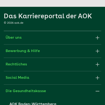
Das Karriereportal der AOK
©
2026
aok.de
Über uns
Karriere-Startseite
Bewerbung & Hilfe
aok.de
Stellenangebote
Rechtliches
Websitenutzung
Initiativ bewerben
Impressum
Social Media
Unsere Kultur
FAQ
Xing
Cookie-Einstellungen
Die Gesundheitskasse
Datenschutzerklärung
AOK Baden-Württemberg