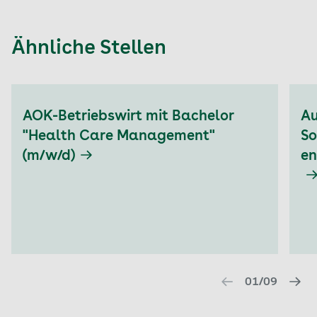
Ähnliche Stellen
Aktuell auf Seite: 1
AOK-Betriebswirt mit Bachelor
Au
"Health Care Management"
So
(m/w/d)
en
01/09