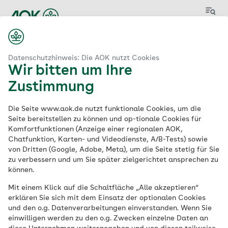
Menü
Start
e
Ausbildung zum Kaufmann im Gesundheitswesen (m/w/d)
Datenschutzhinweis: Die AOK nutzt Cookies
Wir bitten um Ihre
Zustimmung
Ausbildung zum
Die Seite www.aok.de nutzt funktionale Cookies, um die
Kaufmann im
Seite bereitstellen zu können und op-tionale Cookies für
Komfortfunktionen (Anzeige einer regionalen AOK,
Chatfunktion, Karten- und Videodienste, A/B-Tests) sowie
Gesundheitswesen
von Dritten (Google, Adobe, Meta), um die Seite stetig für Sie
zu verbessern und um Sie später zielgerichtet ansprechen zu
(m/w/d)
können.
Mit einem Klick auf die Schaltfläche „Alle akzeptieren“
erklären Sie sich mit dem Einsatz der optionalen Cookies
Ausbildung | 3-jährige Ausbildung |
und den o.g. Datenverarbeitungen einverstanden. Wenn Sie
Ausbildungsbeginn: 31.07.2027
einwilligen werden zu den o.g. Zwecken einzelne Daten an