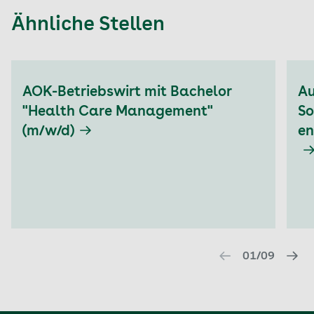
Ähnliche Stellen
Aktuell auf Seite: 1
AOK-Betriebswirt mit Bachelor
Au
"Health Care Management"
So
(m/w/d)
en
01/09