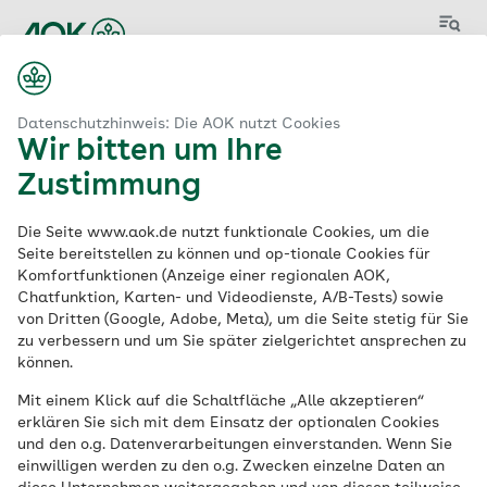
Menü
Start
ung zum Kaufmann für Dialogmarketing ab 01.09.2026 (m/w/d)
Datenschutzhinweis: Die AOK nutzt Cookies
Wir bitten um Ihre
Zustimmung
Ausbildung zum
Die Seite www.aok.de nutzt funktionale Cookies, um die
Kaufmann für
Seite bereitstellen zu können und op-tionale Cookies für
Komfortfunktionen (Anzeige einer regionalen AOK,
Chatfunktion, Karten- und Videodienste, A/B-Tests) sowie
Dialogmarketing ab
von Dritten (Google, Adobe, Meta), um die Seite stetig für Sie
zu verbessern und um Sie später zielgerichtet ansprechen zu
01.09.2026 (m/w/d)
können.
Mit einem Klick auf die Schaltfläche „Alle akzeptieren“
erklären Sie sich mit dem Einsatz der optionalen Cookies
Ausbildung | Ausbildungsbeginn:
und den o.g. Datenverarbeitungen einverstanden. Wenn Sie
31.08.2026
einwilligen werden zu den o.g. Zwecken einzelne Daten an