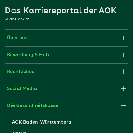
Das Karriereportal der AOK
©
2026
aok.de
Über uns
Karriere-Startseite
Bewerbung & Hilfe
aok.de
Stellenangebote
Rechtliches
Websitenutzung
Initiativ bewerben
Impressum
Social Media
Unsere Kultur
FAQ
Xing
Cookie-Einstellungen
Die Gesundheitskasse
Datenschutzerklärung
AOK Baden-Württemberg
Datenschutzrechte