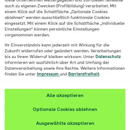
und wollen mit uns eine hohe
diese Unternehmen weitergegeben und von diesen teilweise
auch zu eigenen Zwecken (Profilbildung) verarbeitet. Mit
Versorgungsqualität für unsere
einem Klick auf die Schaltfläche „Optionale Cookies
Versicherten sicherstellen. Gemeinsam mit
ablehnen“ werden ausschließlich funktionale Cookies
eingesetzt. Mit einem Klick auf die Schaltfläche „Individuelle
uns gestalten Sie aktiv die
Einstellungen“ können persönliche Einstellungen
Gesundheitspolitik im Sinne unserer
vorgenommen werden.
Gesundheitskasse, bauen unser
Ihr Einverständnis kann jederzeit mit Wirkung für die
Leistungsspektrum gezielt weiter aus und
Zukunft widerrufen oder geändert werden. Verarbeitungen
bewirken, dass ganze Gruppen von
bis zu Ihrem Widerruf bleiben wirksam. Unter
Datenschutz
informieren wir ausführlich über Art und Umfang der
Menschen gesünder leben.
Datenverarbeitung sowie Ihre Rechte. Weitere Informationen
finden Sie unter
Impressum
und
Barrierefreiheit
.
Alle akzeptieren
Optionale Cookies ablehnen
Ausgewählte akzeptieren