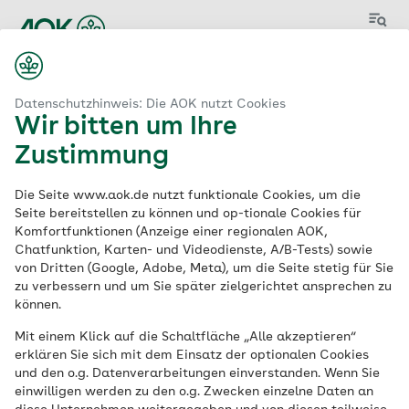
Menü
Datenschutzhinweis: Die AOK nutzt Cookies
Berufsbild
Wir bitten um Ihre
Für Prävention
Zustimmung
sorgen und
Die Seite www.aok.de nutzt funktionale Cookies, um die
Seite bereitstellen zu können und op-tionale Cookies für
mitgestalten – als
Komfortfunktionen (Anzeige einer regionalen AOK,
Chatfunktion, Karten- und Videodienste, A/B-Tests) sowie
von Dritten (Google, Adobe, Meta), um die Seite stetig für Sie
Gesundheitswissensc
zu verbessern und um Sie später zielgerichtet ansprechen zu
können.
haftler (m/w/d)
Mit einem Klick auf die Schaltfläche „Alle akzeptieren“
erklären Sie sich mit dem Einsatz der optionalen Cookies
und den o.g. Datenverarbeitungen einverstanden. Wenn Sie
Sie sind Gesundheitswissenschaftler/-in
einwilligen werden zu den o.g. Zwecken einzelne Daten an