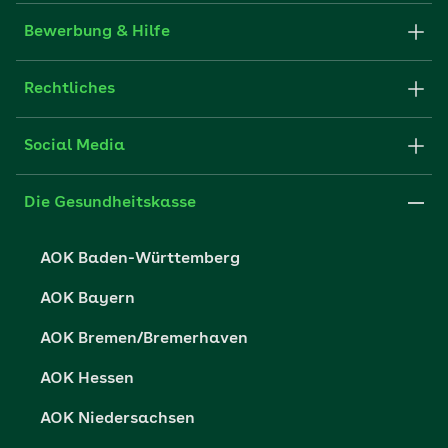
Karriere-Startseite
Bewerbung & Hilfe
aok.de
Stellenangebote
Rechtliches
Websitenutzung
Initiativ bewerben
Impressum
Social Media
Unsere Kultur
FAQ
Xing
Cookie-Einstellungen
Die Gesundheitskasse
Datenschutzerklärung
AOK Baden-Württemberg
Datenschutzrechte
AOK Bayern
Barrierefreiheit
AOK Bremen/Bremerhaven
Barriere melden
AOK Hessen
AOK Niedersachsen