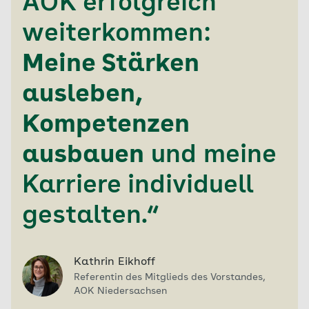
AOK erfolgreich
und Berufen macht den Alltag
abwechslungsreich.
weiterkommen:
Gleitzeit und Stundenkonto tragen dazu bei,
Meine Stärken
dass Beruf und Privatleben vereinbar sind.
ausleben,
Kompetenzen
ausbauen
und meine
Karriere individuell
gestalten.“
Kathrin Eikhoff
Referentin des Mitglieds des Vorstandes,
AOK Niedersachsen