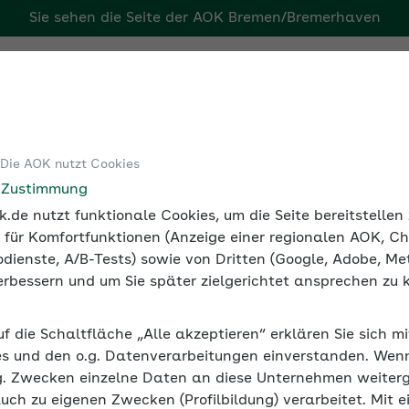
Sie sehen die Seite der
AOK Bremen/Bremerhaven
ven
Tools
Medien und Seminare
 Die AOK nutzt Cookies
alversicherung
Fälligkeit der Sozialversicherungsbeiträge
e Zustimmung
.de nutzt funktionale Cookies, um die Seite bereitstelle
 für Komfortfunktionen (Anzeige einer regionalen AOK, Ch
dienste, A/B-Tests) sowie von Dritten (Google, Adobe, Met
rsicherungsbeiträge 2025
 verbessern und um Sie später zielgerichtet ansprechen zu 
generell einen Fälligkeitstag für
uf die Schaltfläche „Alle akzeptieren“ erklären Sie sich m
äge werden danach in voraussichtlicher Höhe d
s und den o.g. Datenverarbeitungen einverstanden. Wenn 
ten Bankarbeitstag für den laufenden Monat fä
g. Zwecken einzelne Daten an diese Unternehmen weiter
auch zu eigenen Zwecken (Profilbildung) verarbeitet. Mit e