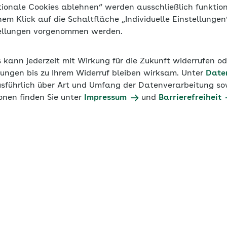
tionale Cookies ablehnen“ werden ausschließlich funktio
inem Klick auf die Schaltfläche „Individuelle Einstellunge
tellungen vorgenommen werden.
s kann jederzeit mit Wirkung für die Zukunft widerrufen o
ungen bis zu Ihrem Widerruf bleiben wirksam. Unter
Date
des Beitragsnachweises
usführlich über Art und Umfang der Datenverarbeitung sow
onen finden Sie unter
Impressum
und
Barrierefreiheit
itragsnachweises gilt ein bundeseinheitlicher Zeitpunkt
testens am zweiten Arbeitstag vor Fälligkeit der Beiträge
zten Bankarbeitstages eines Monats.
ehmen: Sie müssen die Nachweise spätestens im Laufe des
itige Übermittlung können die sich an die Übermittlung a
bläufe rechtzeitig und vollständig erledigt werden.