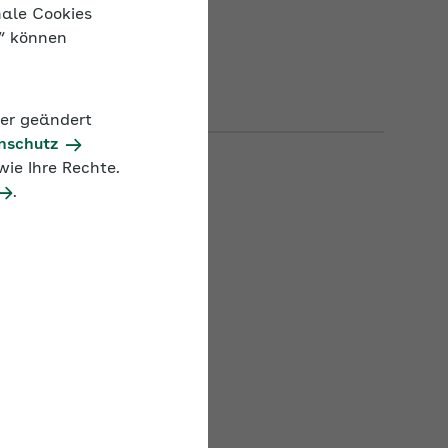
nale Cookies
n“ können
der geändert
nschutz
ie Ihre Rechte.
.
. Der Nachweis muss
 vorliegen, also um
 Vortags übermitteln.
nschließenden