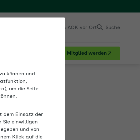
Einloggen
Kontakt & AOK vor Ort
Suche
Mitglied werden
Werte 2025
n zu können und
atfunktion,
a), um die Seite
können.
it dem Einsatz der
er
Sie einwilligen
llig.
gegeben und von
inem Klick auf die