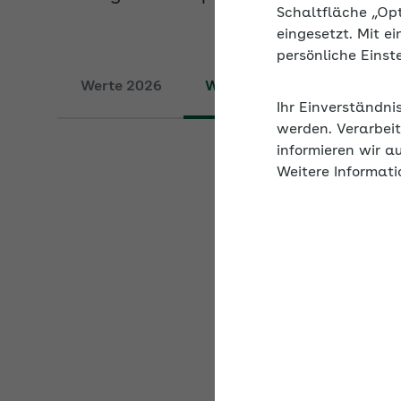
Schaltfläche „Op
eingesetzt. Mit e
Werte 2026
Werte 2025
persönliche Eins
Ihr Einverständni
werden. Verarbeit
Übermittlung 
informieren wir a
Weitere Informati
Für die Abgabe des Be
der Einzugsstelle spä
0:00 Uhr des fünftlet
Das heißt für Untern
Nur durch eine frühze
verwaltungsinternen A