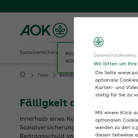
Fachportal für Arbeitgeber
AOK Bremen/Bremerha
Sozialversicherung
Betriebliche Gesundheit
Datenschutzhinweis:
Tools
Beiträge und Rechengrößen der Sozi
Wir bitten um Ihr
Die Seite www.aok
optionale Cookies
Karten- und Video
Fälligkeit der Sozialve
stetig für Sie zu
Innerhalb eines Kalendermonats gibt es 
Mit einem Klick a
Sozialversicherungsbeiträge. Die Beitr
optionalen Cookie
Beitragsschuld spätestens am drittletz
werden zu den o.
diesen teilweise 