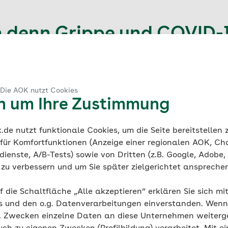
 denn Grippe und COVID-
h bekommen?
öglich.
 Die AOK nutzt Cookies
en um Ihre Zustimmung
de nutzt funktionale Cookies, um die Seite bereitstellen
er richtige Zeitpunkt für 
 für Komfortfunktionen (Anzeige einer regionalen AOK, Ch
ienste, A/B-Tests) sowie von Dritten (z.B. Google, Adobe,
ie zu verbessern und um Sie später zielgerichtet anspreche
st eine Impfung zu empfehlen, aber auch jetzt noch im 
f die Schaltfläche „Alle akzeptieren“ erklären Sie sich mi
 für die Impfung. Es braucht ja mindestens 14 Tage, bis de
s und den o.g. Datenverarbeitungen einverstanden. Wenn 
der Geimpfte die maximale Menge an Antikörpern in sich t
g. Zwecken einzelne Daten an diese Unternehmen weiter
d üblicherweise um den Jahreswechselherum, mit Höhepu