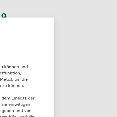
19
 zu können und
die
atfunktion,
 Meta), um die
n zu können.
November und Dezember
t dem Einsatz der
r Impfstoff seine volle
Sie einwilligen
rägt. Die Grippesaison
gegeben und von
nkt im Januar,