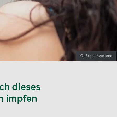
© iStock / zoranm
ch dieses
n impfen