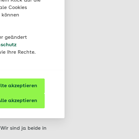
nem Klick auf die
ale Cookies
“ können
der geändert
in zu
schutz
ie Ihre Rechte.
lte, kann die Impfung
te akzeptieren
lle akzeptieren
Wir sind ja beide in