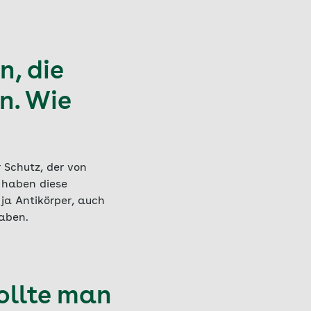
, die
n. Wie
r Schutz, der von
 haben diese
 ja Antikörper, auch
aben.
ollte man