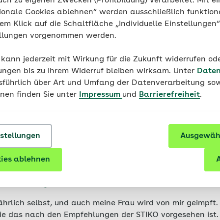
uch zu eigenen Zwecken (Profilbildung) verarbeitet. Mit ei
ionale Cookies ablehnen“ werden ausschließlich funktion
nem Klick auf die Schaltfläche „Individuelle Einstellungen
ellungen vorgenommen werden.
 kann jederzeit mit Wirkung für die Zukunft widerrufen o
so schnell kein Impf-Term
ungen bis zu Ihrem Widerruf bleiben wirksam. Unter
Daten
 ist?
usführlich über Art und Umfang der Datenverarbeitung sow
onen finden Sie unter
Impressum
und
Barrierefreiheit
.
el kurzfristig verfügbar. Falls dies nicht der Fall sein sol
werden.
nstellungen
Ausgewähl
ies ablehnen
A
 sich jedes Jahr impfen?
jährlich selbst, und auch meine Frau wird von mir geimpft. 
 die das nach den Empfehlungen der STIKO vorgesehen ist.