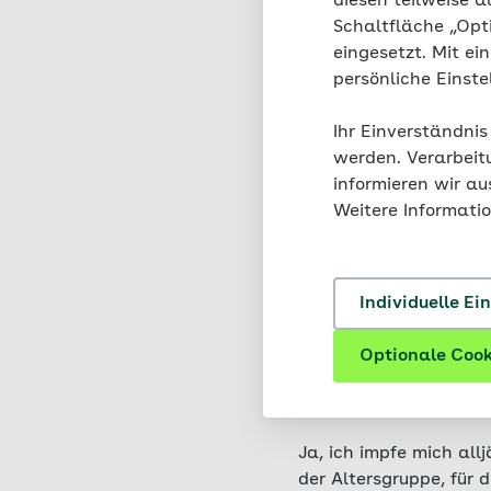
diesen teilweise a
Februar.
Schaltfläche „Opt
eingesetzt. Mit ei
persönliche Einst
Ihr Einverständnis
Und wenn 
werden. Verarbeit
bekommen
informieren wir a
Weitere Informati
Termine sind in der Reg
jederzeit nachgeholt 
Individuelle Ei
Optionale Cook
Lassen Sie
Ja, ich impfe mich all
der Altersgruppe, für