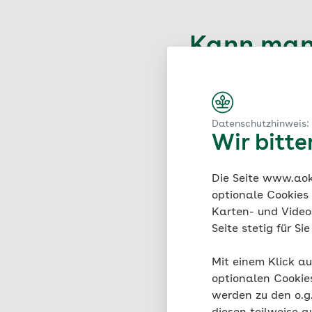
Kann man
zeitgleic
Ja, das ist durchaus m
Datenschutzhinweis:
Wir bitt
Die Seite www.aok.
Wann ist d
optionale Cookies
Karten- und Videod
Impfung?
Seite stetig für S
Generell ab Oktober i
Mit einem Klick au
ist ein guter Zeitpunkt
optionalen Cookie
Wirkung erreicht und 
werden zu den o.
beginnt in Deutschlan