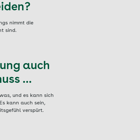
eiden?
ings nimmt die
t sind.
fung auch
muss …
etwas, und es kann sich
Es kann auch sein,
sgefühl verspürt.