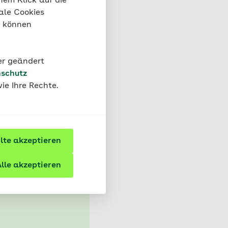
nem Klick auf die
ale Cookies
“ können
der geändert
schutz
ie Ihre Rechte.
K
te akzeptieren
,
re
lle akzeptieren
en.