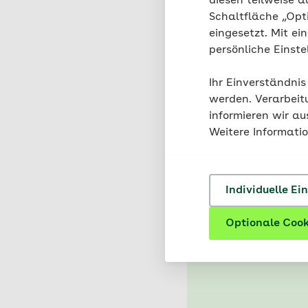
diesen teilweise a
Schaltfläche „Opt
eingesetzt. Mit ei
persönliche Einst
Ihr Einverständnis
werden. Verarbeit
informieren wir a
Weitere Informati
Individuelle Ei
Optionale Cook
K
Le