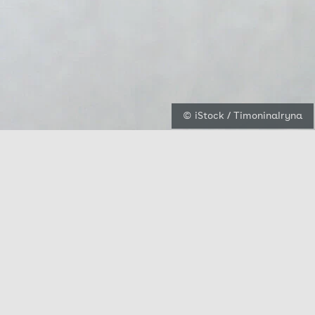
© iStock / TimoninaIryna