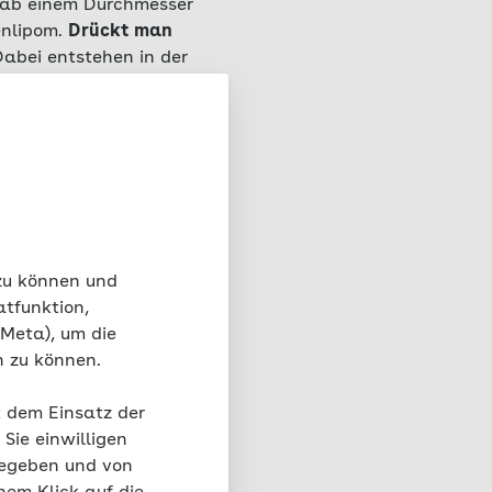
, ab einem Durchmesser
enlipom.
Drückt man
abei entstehen in der
 oder es bei Bewegung
 zu können und
kommt im Laufe ihres
atfunktion,
e können sich bei
 Meta), um die
0 und 60 Jahren
n zu können.
grenzten Lipoms eine
iese Ansammlungen
t dem Einsatz der
n auf. Sind diese
Sie einwilligen
der eine familiäre
gegeben und von