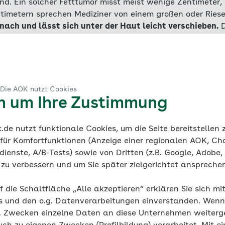
nd. Ein solcher Fetttumor misst meist wenige Zentimeter
timetern sprechen Mediziner von einem großen oder Ries
 nach und lässt sich unter der Haut leicht verschieben.
D
. Nur wenn ein Lipom auf nahe liegende Nerven einwirkt
t wird, kann das mit Schmerz verbunden sein.
 Die AOK nutzt Cookies
en um Ihre Zustimmung
 von Lipomen
de nutzt funktionale Cookies, um die Seite bereitstellen
 vorkommende Tumorart:
Etwa eine von 1.000 Personen be
 für Komfortfunktionen (Anzeige einer regionalen AOK, Ch
Männern treten sie etwas öfter auf als bei Frauen. Lipom
ienste, A/B-Tests) sowie von Dritten (z.B. Google, Adobe,
 bilden, werden aber vor allem bei Menschen zwischen 4
ie zu verbessern und um Sie später zielgerichtet anspreche
zehn Prozent der Betroffenen haben statt eines klar abge
kleiner Fettpolster. Das nennt man eine Lipomatose. D
f die Schaltfläche „Alle akzeptieren“ erklären Sie sich mi
ter- und Halsbereich oder an Oberarmen und Oberschenkel
s und den o.g. Datenverarbeitungen einverstanden. Wenn 
trisch angeordnet, kann es sich um eine symmetrische o
g. Zwecken einzelne Daten an diese Unternehmen weiter
andeln.