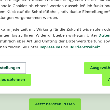
uch zu eigenen Zwecken (Profilbildung) verarbeitet. Mit ei
ionale Cookies ablehnen“ werden ausschließlich funktion
nem Klick auf die Schaltfläche „Individuelle Einstellungen
ellungen vorgenommen werden.
 kann jederzeit mit Wirkung für die Zukunft widerrufen o
ungen bis zu Ihrem Widerruf bleiben wirksam. Unter
Daten
usführlich über Art und Umfang der Datenverarbeitung sow
onen finden Sie unter
Impressum
und
Barrierefreiheit
.
Besser informiert mit der AO
nstellungen
Ausgewähl
Die AOK hilft Ihnen, den menschlichen Körper zu verstehen
ies ablehnen
rankheiten zu erkennen und zu handeln. Lernen Sie unse
A
istungen, Angebote und unser Informationsangebot kenn
Jetzt beraten lassen