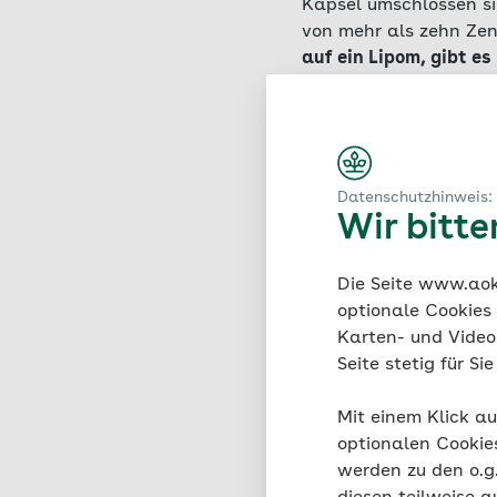
Kapsel umschlossen si
von mehr als zehn Zen
auf ein Lipom, gibt es
Regel keine Schmerzen
gedehnt oder gestauch
Datenschutzhinweis:
Wir bitt
Häufigkeit
Die Seite www.aok.
Lipome sind eine oft
optionale Cookies
Lebens ein Lipom.
Bei 
Karten- und Videod
Menschen jeden Alters
Seite stetig für S
beobachtet. Fünf bis 
Ansammlung mehrerer 
Mit einem Klick au
treten meist im Schul
optionalen Cookie
Fettgeschwulste symme
werden zu den o.
multiple Lipomatose h