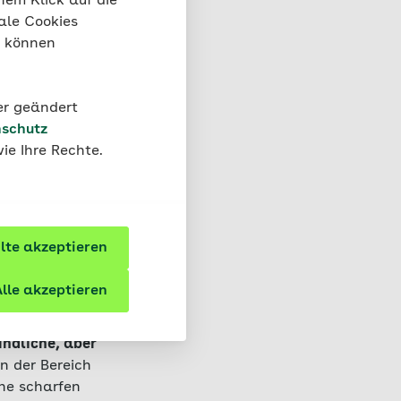
nem Klick auf die
rhoe und
ale Cookies
“ können
der geändert
schutz
ie Ihre Rechte.
andelt?
te akzeptieren
delt werden. Die
lle akzeptieren
ltern – die
ündliche, aber
n der Bereich
ne scharfen