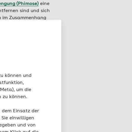
engung (Phimose)
eine
tfernen sind und sich
llem im Zusammenhang
d Männer mit
Diabetes
eben sind Allergien
tis beziehungsweise
 zu können und
atfunktion,
 Meta), um die
n zu können.
t dem Einsatz der
Sie einwilligen
gegeben und von