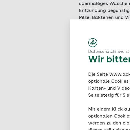
übermäßiges Waschen 
Entzündung begünstige
Pilze, Bakterien und 
mit einer
Windelderma
oder Immunschwäche so
(zum Beispiel gegen L
Balanoposthitis.
Datenschutzhinweis:
Wir bitt
Die Seite www.aok.
optionale Cookies
Karten- und Videod
Seite stetig für S
Mit einem Klick au
Posthi
optionalen Cookie
werden zu den o.
Eine Eic