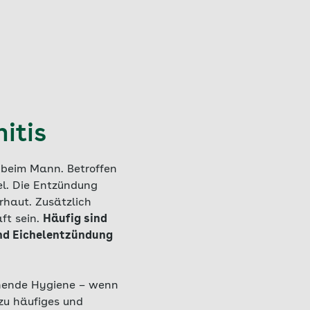
itis
 beim Mann. Betroffen
el. Die Entzündung
haut. Zusätzlich
ft sein.
Häufig sind
und Eichelentzündung
chende Hygiene – wenn
zu häufiges und