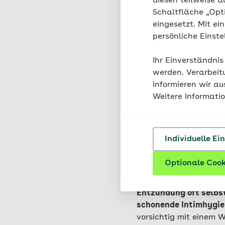
diesen teilweise a
übertrag
Schaltfläche „Opt
Chlamydi
eingesetzt. Mit ei
persönliche Einst
Ihr Einverständnis
werden. Verarbeit
informieren wir a
Weitere Informati
Wie wird 
Individuelle Ei
Eine Eichel- und Vor
Therapie richtet sich 
Optionale Cook
Liegt eine schlechte 
Entzündung oft selbst
schonende Intimhygie
vorsichtig mit einem 