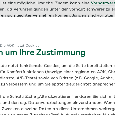
ist eine mögliche Ursache. Zudem kann eine
Vorhautver
n, da Verunreinigungen unter der Vorhaut schwerer zu en
Viren sich leichter vermehren können. Jungen sind vor a
titis
von Pilzinfektionen betroffen. Bei Erwachsenen sin
wie nach der Einnahme von Antibiotika anfälliger. Dan
atex) und
Kontaktekzeme
mögliche Ursachen einer Posthi
 Die AOK nutzt Cookies
en um Ihre Zustimmung
de nutzt funktionale Cookies, um die Seite bereitstellen
 für Komfortfunktionen (Anzeige einer regionalen AOK, Ch
ienste, A/B-Tests) sowie von Dritten (z.B. Google, Adobe,
ie zu verbessern und um Sie später zielgerichtet anspreche
f die Schaltfläche „Alle akzeptieren“ erklären Sie sich mi
tis – eine Geschlechtskrankheit?
s und den o.g. Datenverarbeitungen einverstanden. Wenn 
g. Zwecken einzelne Daten an diese Unternehmen weiter
hel- und Vorhautentzündung selbst ist keine sexuell