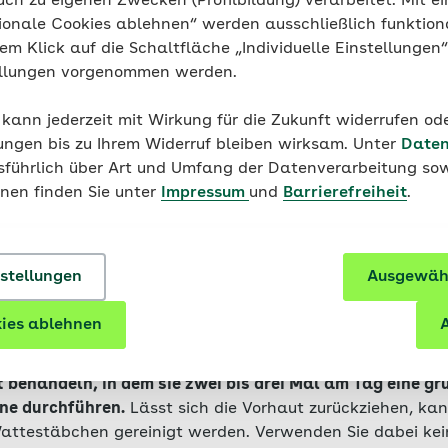
uch zu eigenen Zwecken (Profilbildung) verarbeitet. Mit ei
bare Krankheit
, aber
Geschlechtskrankheiten
wie Gonor
ionale Cookies ablehnen“ werden ausschließlich funktion
en-Infektionen können zu einer Entzündung führen.
nem Klick auf die Schaltfläche „Individuelle Einstellungen
ellungen vorgenommen werden.
 kann jederzeit mit Wirkung für die Zukunft widerrufen o
ungen bis zu Ihrem Widerruf bleiben wirksam. Unter
Daten
usführlich über Art und Umfang der Datenverarbeitung sow
onen finden Sie unter
Impressum
und
Barrierefreiheit
.
eine Balanoposthitis beh
nstellungen
Ausgewähl
hautentzündung kann oft mit einfachen Maßnahmen behan
nach der Ursache, deshalb ist ein Arztbesuch wichtig.
ies ablehnen
A
Hygiene zugrunde, können Männer – oder bei Kindern die E
 behandeln, in dem sie zwei bis drei Mal am Tag eine gr
ne durchführen.
Lässt sich die Vorhaut zurückziehen, kan
Wattestäbchen gereinigt werden. Verwenden Sie dabei kei