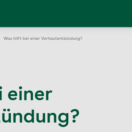
Was hilft bei einer Vorhautentzündung?
 einer
zündung?