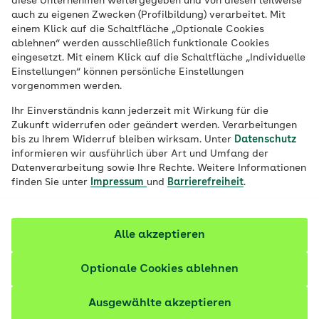
diese Unternehmen weitergegeben und von diesen teilweise
Veröffentlicht am:
09.06.2021
aktualisiert am 15.01.2026
auch zu eigenen Zwecken (Profilbildung) verarbeitet. Mit
9 Minuten Lesedauer
einem Klick auf die Schaltfläche „Optionale Cookies
ablehnen“ werden ausschließlich funktionale Cookies
eingesetzt. Mit einem Klick auf die Schaltfläche „Individuelle
Es gibt viele Möglichkeiten, Fieber zu
Einstellungen“ können persönliche Einstellungen
messen: im Ohr, an der Stirn, unter der
vorgenommen werden.
Achsel, unter der Zunge oder rektal.
Ihr Einverständnis kann jederzeit mit Wirkung für die
Welche Methode bei Kindern und
Zukunft widerrufen oder geändert werden. Verarbeitungen
Erwachsenen die genauesten Ergebnisse
bis zu Ihrem Widerruf bleiben wirksam. Unter
Datenschutz
informieren wir ausführlich über Art und Umfang der
liefert und ab wann Ärzte und Ärztinnen
Datenverarbeitung sowie Ihre Rechte. Weitere Informationen
von Fieber sprechen, erfahren Sie hier.
finden Sie unter
Impressum
und
Barrierefreiheit
.
Fachlich geprüft
Alle akzeptieren
Optionale Cookies ablehnen
Ausgewählte akzeptieren