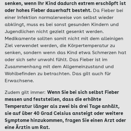
senken, wenn Ihr Kind dadurch extrem erschöpft ist
tatsächlich erhöht ist. In einer Studie betrug der
kommt, dass bei Säuglingen der Gehörgang sehr
oder hohes Fieber dauerhaft besteht.
Unterschied sogar bis zu zwei Grad Celsius. Wie
Da Fieber bei
eng ist. Grundsätzlich sollte man deshalb bei
einer Infektion normalerweise von selbst wieder
beim Ohrthermometer gilt deshalb: Es ist
Verdacht auf Fieber (zum Beispiel bei heißer
abklingt, muss es bei sonst gesunden Kindern und
ratsam, noch einmal eine andere Methode
Stirn) trotz normaler Temperatur in der Messung
Jugendlichen nicht gezielt gesenkt werden.
anzuwenden.
mit dem Ohrthermometer noch einmal eine
Medikamente sollten somit nicht mit dem alleinigen
andere Methode nutzen, um die Temperatur zu
Ziel verwendet werden, die Körpertemperatur zu
bestimmen.
senken, sondern wenn das Kind etwa Schmerzen hat
oder sich sehr unwohl fühlt. Das Fieber ist im
Zusammenhang mit dem Allgemeinzustand und
Wohlbefinden zu betrachten. Das gilt auch für
Erwachsene.
Zudem gilt immer:
Wenn Sie bei sich selbst Fieber
messen und feststellen, dass die erhöhte
Temperatur länger als zwei bis drei Tage anhält,
sie auf über 40 Grad Celsius ansteigt oder weitere
Symptome hinzukommen, fragen Sie einen Arzt oder
eine Ärztin um Rat.