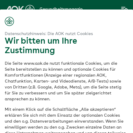
Zum
Gesundheitsmagazin
Hauptinhalt
springen
Magazin
Fieber messen bei Kindern und Erwachsenen – so geht's richtig
Datenschutzhinweis: Die AOK nutzt Cookies
Wir bitten um Ihre
Zustimmung
Eltern
Die Seite www.aok.de nutzt funktionale Cookies, um die
Fieber messen bei
Seite bereitstellen zu können und optionale Cookies für
Komfortfunktionen (Anzeige einer regionalen AOK,
Chatfunktion, Karten- und Videodienste, A/B-Tests) sowie
Kindern und
von Dritten (z.B. Google, Adobe, Meta), um die Seite stetig
für Sie zu verbessern und um Sie später zielgerichtet
Erwachsenen – so
ansprechen zu können.
Mit einem Klick auf die Schaltfläche „Alle akzeptieren“
geht's richtig
erklären Sie sich mit dem Einsatz der optionalen Cookies
und den o.g. Datenverarbeitungen einverstanden. Wenn Sie
einwilligen werden zu den o.g. Zwecken einzelne Daten an