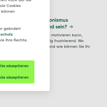
nem Klick auf die
ale Cookies
“ können
Gesellschaft
Warum kann Perfektionismus
schädlich für mein Kind sein?
der geändert
schutz
Während gesunder Ehrgeiz motivieren kann,
ie Ihre Rechte.
wirkt Perfektionismus häufig frustrierend. Wo
fängt Perfektionismus an und wie können Sie Ihr
Kind unterstützen?
te akzeptieren
lle akzeptieren