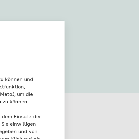
blick
 zu können und
atfunktion,
 Meta), um die
n zu können.
t dem Einsatz der
Sie einwilligen
gegeben und von