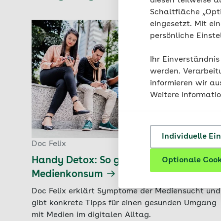
diesen teilweise a
Schaltfläche „Opt
eingesetzt. Mit ei
persönliche Einst
Ihr Einverständnis
werden. Verarbeit
informieren wir a
Weitere Informati
Individuelle Ei
Doc Felix
Handy Detox: So gelingt ein bewusster
Optionale Cook
Medienkonsum
Doc Felix erklärt Symptome der Mediensucht und
gibt konkrete Tipps für einen gesunden Umgang
mit Medien im digitalen Alltag.