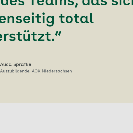
 des Teams, das sic
enseitig total
rstützt.“
Alica Sprafke
Auszubildende, AOK Niedersachsen