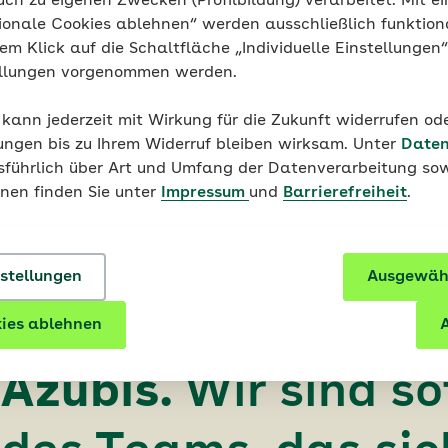
uch zu eigenen Zwecken (Profilbildung) verarbeitet. Mit ei
ogisches und strukturiertes Denkvermögen
n zu berücksichtigen
ionale Cookies ablehnen“ werden ausschließlich funktion
es Verständnis und räumliches Vorstellungsvermögen
ammieren
h zudem durch zusätzliche Fortbildung, die je nach AOK o
nem Klick auf die Schaltfläche „Individuelle Einstellungen
dlich stattfinden. Außerdem hospitierst du in anderen Un
rne im Team, hast eine schnelle Auffassungsgabe und ein
che Prozess- und Datenanalyse durchzuführen
ellungen vorgenommen werden.
t, verantwortungsbewusst, zuverlässig und serviceorienti
er Kundenanforderungen zu modellieren
 kann jederzeit mit Wirkung für die Zukunft widerrufen o
nspruchsvoll und wird intensiv betreut. Deine Ausbildungs
ungen bis zu Ihrem Widerruf bleiben wirksam. Unter
Daten
ine wichtigste Ansprechperson. Sie wird dich unterstütze
usführlich über Art und Umfang der Datenverarbeitung sow
 Fragen beantworten.
onen finden Sie unter
Impressum
und
Barrierefreiheit
.
r Umgang ist
sehr
egial und respektvo
nstellungen
Ausgewähl
ade auch gegenübe
ies ablehnen
A
 Azubis.
Wir sind so