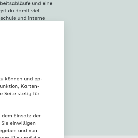
beitsabläufe und eine
st du damit viel
schule und interne
ander – ein Aspekt,
 zu können und op-
unktion, Karten-
 Seite stetig für
n
t dem Einsatz der
 anwendest und
nstliche Intelligenz,
Sie einwilligen
gegeben und von
ei den