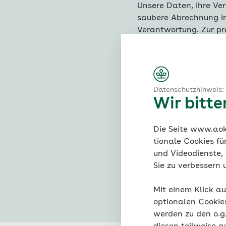
Unsere Daten, ihre Ve
saubere Abrechnung im 
Verantwortung. Zur pr
Lehrgänge hinzu.
Dieses gemeinschaftli
der uns besonders wich
Datenschutzhinweis:
Wir bitt
Inhalte der praktis
Die Seite www.aok.
Von Anfang an hast 
tionale Cookies fü
Wesentliche Fächer 
und Videodienste, 
Arbeits- und Ge
IT-Systeme
Sie zu verbessern 
Datenquellen zu
Was du mitbringen s
Geschäftsproze
Daten zur Optim
Mit einem Klick au
Du solltest ein paa
Digitale Arbeits
Geschäftsmodel
optionalen Cookie
gemeinsam mit uns w
New Work etc.)
werden zu den o.
Datenschutz umz