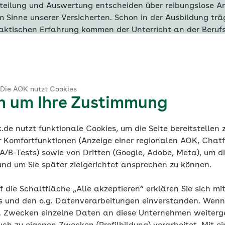
rteilung und Auswertung entscheiden über reibungslose Ar
Sinne unserer Versicherten. Schon in der Ausbildung träg
aktischen Erfahrung kommen der Unterricht an der Berufs
che Lernen fördert den Zusammenhalt der Azubis unterein
tig ist.
 Die AOK nutzt Cookies
en um Ihre Zustimmung
chen Ausbildung
de nutzt funktionale Cookies, um die Seite bereitstellen
du eigenständige, praktische Aufgaben und lernst ...
r Komfortfunktionen (Anzeige einer regionalen AOK, Chatf
an der Berufsschule
A/B-Tests) sowie von Dritten (Google, Adobe, Meta), um die
schäftsprozesse zu analysieren
und um Sie später zielgerichtet ansprechen zu können.
 analysieren und Daten bereitzustellen
olltest
sse
ierung von Arbeits- und Geschäftsprozessen und digitale
f die Schaltfläche „Alle akzeptieren“ erklären Sie sich mi
r Fähigkeiten mitbringen, die du schon in der Ausbildung
welt (Agilität, Cloudbasierte Anwendungen, IT-Security, Kü
len zu nutzen
s und den o.g. Datenverarbeitungen einverstanden. Wenn 
eiterentwickelst:
g. Zwecken einzelne Daten an diese Unternehmen weiter
usetzen und dabei die Schutzziele der Datensicherheit b