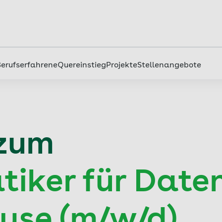
Berufserfahrene
Quereinstieg
Projekte
Stellenangebote
 zum
tiker für Date
yse (m/w/d)