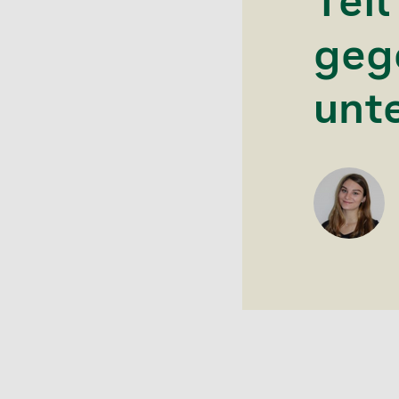
Teil
geg
unte