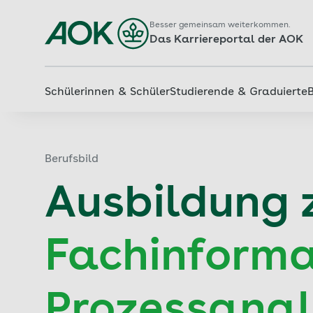
Besser gemeinsam weiterkommen.
Das Karriereportal der AOK
Schülerinnen & Schüler
Studierende & Graduierte
Berufsbild
Ausbildung
Fachinforma
Prozessanal