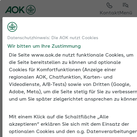
Sie sehen die Seite der
AOK Bremen/Bremerhaven
Kontakt
Menü
Sozialversicherung
Entsendungen und A1-
Datenschutzhinweis: Die AOK nutzt Cookies
Bescheinigung
Wir bitten um Ihre Zustimmung
Entsendungen innerhalb EU/EWR/Schweiz/Vereinigtes Königrei
Die Seite www.aok.de nutzt funktionale Cookies, um
die Seite bereitstellen zu können und optionale
Cookies für Komfortfunktionen (Anzeige einer
regionalen AOK, Chatfunktion, Karten- und
Videodienste, A/B-Tests) sowie von Dritten (Google,
Adobe, Meta), um die Seite stetig für Sie zu verbesser
Entsendungen innerhalb
und um Sie später zielgerichtet ansprechen zu können
EU/EWR/Schweiz/Vereinigt
Königreich
Mit einem Klick auf die Schaltfläche „Alle
Um bei einer Entsendung ins europäische Ausland
akzeptieren“ erklären Sie sich mit dem Einsatz der
die Anwendung unterschiedlicher Rechtssysteme zu
optionalen Cookies und den o.g. Datenverarbeitunge
vermeiden, hat die EU ein überstaatliches