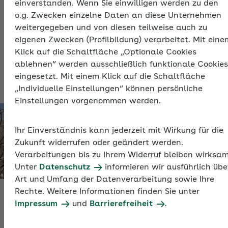
einverstanden. Wenn Sie einwilligen werden zu den
Sozialversicherungsabkommen getroffen. Damit wird
o.g. Zwecken einzelne Daten an diese Unternehmen
geregelt, wann für Beschäftigte das Rechtssystem
weitergegeben und von diesen teilweise auch zu
welches Mitgliedstaats gilt. Dabei geht es nicht um
eigenen Zwecken (Profilbildung) verarbeitet. Mit eine
die versicherungsrechtliche Beurteilung einer oder
Klick auf die Schaltfläche „Optionale Cookies
eines Beschäftigten, sondern welches Rechtssystem
ablehnen“ werden ausschließlich funktionale Cookies
anzuwenden ist.
eingesetzt. Mit einem Klick auf die Schaltfläche
„Individuelle Einstellungen“ können persönliche
Einstellungen vorgenommen werden.
Ihr Einverständnis kann jederzeit mit Wirkung für die
Zukunft widerrufen oder geändert werden.
Verarbeitungen bis zu Ihrem Widerruf bleiben wirksam
Unter
Datenschutz
informieren wir ausführlich übe
Art und Umfang der Datenverarbeitung sowie Ihre
Rechte. Weitere Informationen finden Sie unter
Impressum
und
Barrierefreiheit
.
Doppelversicherungen vermeiden