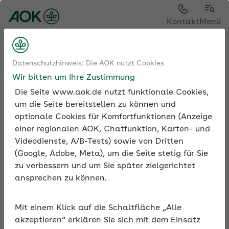
Sie sehen die Seite der
AOK Bremen/Bremerhaven
Kontakt
Menü
Medien und Seminare
Datenschutzhinweis: Die AOK nutzt Cookies
Seminare: Rubriken im Überblick
Wir bitten um Ihre Zustimmung
Die Seite www.aok.de nutzt funktionale Cookies,
um die Seite bereitstellen zu können und
optionale Cookies für Komfortfunktionen (Anzeige
Seminare: Rubriken im
einer regionalen AOK, Chatfunktion, Karten- und
Überblick
Videodienste, A/B-Tests) sowie von Dritten
(Google, Adobe, Meta), um die Seite stetig für Sie
Online ganz bequem vom Schreibtisch aus
zu verbessern und um Sie später zielgerichtet
oder vor Ort im Präsenz-Seminar: Hier
ansprechen zu können.
finden Sie das komplette
Seminarprogramm der AOK auf einen
Mit einem Klick auf die Schaltfläche „Alle
Blick. Ein Klick auf das gewünschte
akzeptieren“ erklären Sie sich mit dem Einsatz
Seminar zeigt Inhalte, Termine und weitere