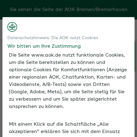
Sie sehen die Seite der
AOK Bremen/Bremerhaven
Kontakt
Menü
Datenschutzhinweis: Die AOK nutzt Cookies
Wir bitten um Ihre Zustimmung
Klicken Sie hier, wenn Sie Ihre
Medien und Seminare
Die Seite www.aok.de nutzt funktionale Cookies,
AOK/Region wechseln möchten.
Informationen zur Seminarreihe
um die Seite bereitstellen zu können und
optionale Cookies für Komfortfunktionen (Anzeige
einer regionalen AOK, Chatfunktion, Karten- und
Videodienste, A/B-Tests) sowie von Dritten
Rubrik:
(Google, Adobe, Meta), um die Seite stetig für Sie
Entgeltfortzahlung und
zu verbessern und um Sie später zielgerichtet
U1
ansprechen zu können.
Alle Seminare
Mit einem Klick auf die Schaltfläche „Alle
akzeptieren“ erklären Sie sich mit dem Einsatz