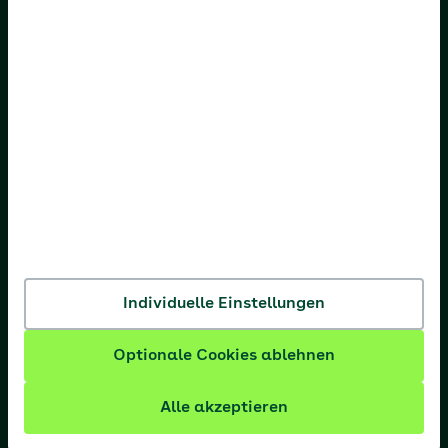
AOK Bremen/Bremerhaven
AOK Hessen
AOK Niedersachsen
AOK Nordost
AOK NordWest
AOK PLUS
AOK Rheinland-Pfalz/Saarland
Individuelle Einstellungen
AOK Rheinland/Hamburg
Optionale Cookies ablehnen
AOK Sachsen-Anhalt
Alle akzeptieren