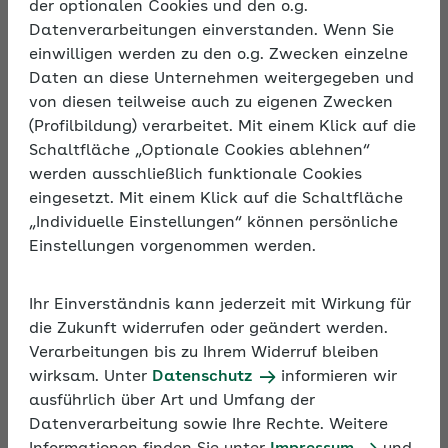
der optionalen Cookies und den o.g.
Datenverarbeitungen einverstanden. Wenn Sie
einwilligen werden zu den o.g. Zwecken einzelne
Beschreibung
Daten an diese Unternehmen weitergegeben und
Krankheitsbedingte Ausfälle bleiben leider nicht
von diesen teilweise auch zu eigenen Zwecken
aus. Doch welche Regeln und Besonderheiten gilt
(Profilbildung) verarbeitet. Mit einem Klick auf die
es bei einer vorliegenden Arbeitsunfähigkeit zu
Schaltfläche „Optionale Cookies ablehnen“
beachten? Das Seminar informiert über die
werden ausschließlich funktionale Cookies
Entgeltfortzahlung und ihre Anwendung in der
eingesetzt. Mit einem Klick auf die Schaltfläche
betrieblichen Praxis und stellt das
„Individuelle Einstellungen“ können persönliche
Ausgleichsverfahren U1 für kleinere Unternehmen
Einstellungen vorgenommen werden.
vor. Außerdem geht das Seminar auf
sozialversicherungsrechtliche Besonderheiten bei
Ihr Einverständnis kann jederzeit mit Wirkung für
Mitarbeitenden im Krankengeldbezug ein.
die Zukunft widerrufen oder geändert werden.
Verarbeitungen bis zu Ihrem Widerruf bleiben
wirksam. Unter
Datenschutz
informieren wir
ausführlich über Art und Umfang der
Datenverarbeitung sowie Ihre Rechte. Weitere