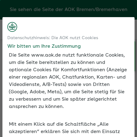
Sie sehen die Seite der
AOK Bremen/Bremerhaven
Kontakt
Menü
Datenschutzhinweis: Die AOK nutzt Cookies
Wir bitten um Ihre Zustimmung
Klicken Sie hier, wenn Sie Ihre
Medien und Seminare
Seminarvideos
Die Seite www.aok.de nutzt funktionale Cookies,
AOK/Region wechseln möchten.
Seminarvideos Sozialversicherung
um die Seite bereitstellen zu können und
Seminarvideo: Ende von Beschäftigungen
optionale Cookies für Komfortfunktionen (Anzeige
einer regionalen AOK, Chatfunktion, Karten- und
Videodienste, A/B-Tests) sowie von Dritten
(Google, Adobe, Meta), um die Seite stetig für Sie
Seminarvideo: Ende von
zu verbessern und um Sie später zielgerichtet
Beschäftigungen
ansprechen zu können.
In rund 90 Minuten erfahren Sie im Video,
Mit einem Klick auf die Schaltfläche „Alle
wie Arbeitgeber mit dem Ende von
akzeptieren“ erklären Sie sich mit dem Einsatz