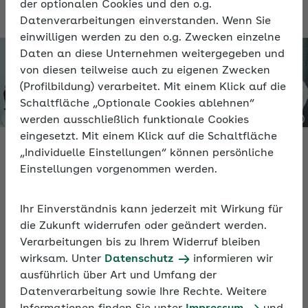
Beschäftigungen umgehen können.
der optionalen Cookies und den o.g.
Datenverarbeitungen einverstanden. Wenn Sie
einwilligen werden zu den o.g. Zwecken einzelne
Daten an diese Unternehmen weitergegeben und
von diesen teilweise auch zu eigenen Zwecken
(Profilbildung) verarbeitet. Mit einem Klick auf die
Schaltfläche „Optionale Cookies ablehnen“
werden ausschließlich funktionale Cookies
eingesetzt. Mit einem Klick auf die Schaltfläche
„Individuelle Einstellungen“ können persönliche
Einstellungen vorgenommen werden.
Video
Ihr Einverständnis kann jederzeit mit Wirkung für
die Zukunft widerrufen oder geändert werden.
Ende von Beschäftigungen
Verarbeitungen bis zu Ihrem Widerruf bleiben
wirksam. Unter
Datenschutz
informieren wir
Sie erhalten Tipps zu den Folgen für das
ausführlich über Art und Umfang der
Sozialversicherungs- und Arbeitsrecht und welche
Datenverarbeitung sowie Ihre Rechte. Weitere
weiteren Aspekte betrieblich relevant sind.