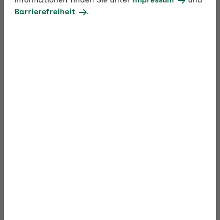
Informationen finden Sie unter
Impressum
und
Barrierefreiheit
.
(Stand: Februar 2026)
Zum Video
Material
Dokumente zum Download von
der AOK Bremen/Bremerhaven