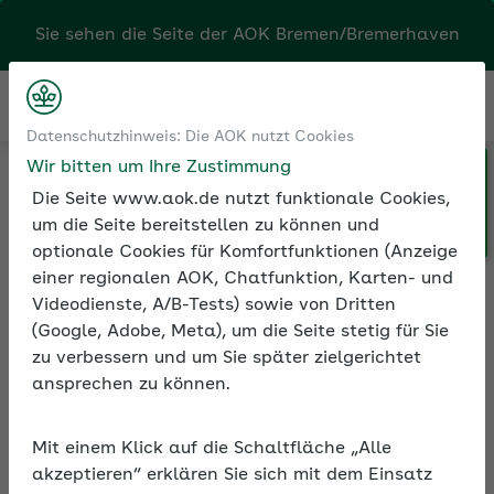
Kontakt
Menü
Klicken Sie hier, wenn Sie Ihre
Datenschutzhinweis: Die AOK nutzt Cookies
Medien und Seminare
Seminarvideos
AOK/Region wechseln möchten.
Wir bitten um Ihre Zustimmung
Seminarvideos Sozialversicherung
Seminarvideo: Arbeitsunfähigkeit und Datenaustausch Kranke
Die Seite www.aok.de nutzt funktionale Cookies,
um die Seite bereitstellen zu können und
optionale Cookies für Komfortfunktionen (Anzeige
einer regionalen AOK, Chatfunktion, Karten- und
Seminarvideo:
Videodienste, A/B-Tests) sowie von Dritten
Arbeitsunfähigkeit und
(Google, Adobe, Meta), um die Seite stetig für Sie
Datenaustausch
zu verbessern und um Sie später zielgerichtet
Krankengeld
ansprechen zu können.
Wie der Datenaustausch bei
Mit einem Klick auf die Schaltfläche „Alle
Entgeltersatzleistungen funktioniert, zeigt
akzeptieren“ erklären Sie sich mit dem Einsatz
das Online-Seminar Ihrer AOK am Beispiel