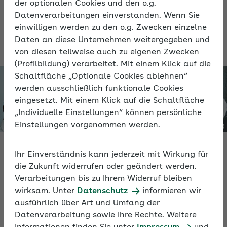
der optionalen Cookies und den o.g.
des Krankengelds.
Datenverarbeitungen einverstanden. Wenn Sie
einwilligen werden zu den o.g. Zwecken einzelne
Daten an diese Unternehmen weitergegeben und
von diesen teilweise auch zu eigenen Zwecken
(Profilbildung) verarbeitet. Mit einem Klick auf die
Schaltfläche „Optionale Cookies ablehnen“
werden ausschließlich funktionale Cookies
eingesetzt. Mit einem Klick auf die Schaltfläche
„Individuelle Einstellungen“ können persönliche
Einstellungen vorgenommen werden.
Video
Ihr Einverständnis kann jederzeit mit Wirkung für
die Zukunft widerrufen oder geändert werden.
Verarbeitungen bis zu Ihrem Widerruf bleiben
Arbeitsunfähigkeit und Datenaustausch
wirksam. Unter
Datenschutz
informieren wir
Krankengeld
ausführlich über Art und Umfang der
Datenverarbeitung sowie Ihre Rechte. Weitere
In rund 90 Minuten erfahren Sie im Video, wie