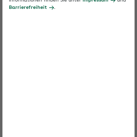
Informationen finden Sie unter
Impressum
und
Arbeitgeber die Vorerkrankungsanfrage richtig
Barrierefreiheit
.
stellen, was bei der Entgeltbescheinigung für das
Krankengeld der Beschäftigten zu beachten ist.
Zusätzlich gibt es Tipps, wie Fehler beim DTA EEL
vermieden werden.
(Stand: Februar 2025)