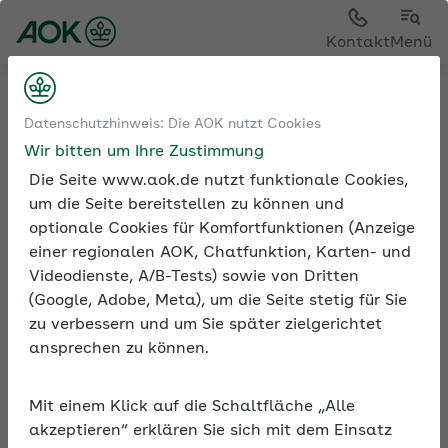
Sie sehen die Seite der
AOK Bremen/Bremerhaven
Kontakt
Menü
Betriebliche Gesundheit
Psychische
Datenschutzhinweis: Die AOK nutzt Cookies
Gesundheit
Entspannung und Erholung
Wir bitten um Ihre Zustimmung
Die Seite www.aok.de nutzt funktionale Cookies,
um die Seite bereitstellen zu können und
optionale Cookies für Komfortfunktionen (Anzeige
einer regionalen AOK, Chatfunktion, Karten- und
Videodienste, A/B-Tests) sowie von Dritten
Entspannung und
(Google, Adobe, Meta), um die Seite stetig für Sie
Erholung
zu verbessern und um Sie später zielgerichtet
ansprechen zu können.
Berufstätige sollten ihre arbeitsfreie Zeit nutzen, um
abzuschalten und ausreichend Kraft zu tanken.
Gefragt ist dazu eine eigene Fähigkeit: die
Mit einem Klick auf die Schaltfläche „Alle
Erholungskompetenz. Unternehmen können
akzeptieren“ erklären Sie sich mit dem Einsatz
Mitarbeitende aktiv dabei unterstützen, sie zu