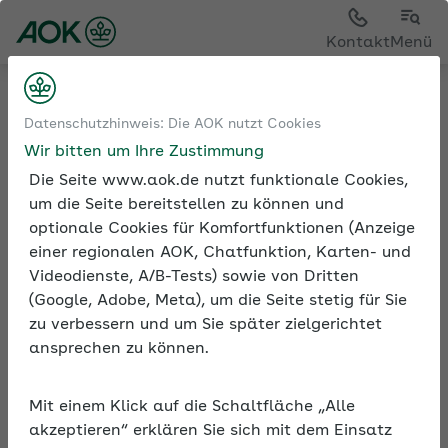
Sie sehen die Seite der
AOK Bremen/Bremerhaven
Kontakt
Menü
Betriebliche Gesundheit
Positive
Datenschutzhinweis: Die AOK nutzt Cookies
Psychologie in der Arbeitswelt
Wir bitten um Ihre Zustimmung
Zufriedenere Teams mit Positiver Psychologie
Die Seite www.aok.de nutzt funktionale Cookies,
um die Seite bereitstellen zu können und
optionale Cookies für Komfortfunktionen (Anzeige
einer regionalen AOK, Chatfunktion, Karten- und
Videodienste, A/B-Tests) sowie von Dritten
(Google, Adobe, Meta), um die Seite stetig für Sie
Zufriedenere Teams mit
zu verbessern und um Sie später zielgerichtet
Positiver Psychologie
ansprechen zu können.
Führungskräfte haben einen großen Einfluss auf die
Motivation von Beschäftigten. Wer gesund führt,
Mit einem Klick auf die Schaltfläche „Alle
stärkt das eigene Team. Dabei können die
akzeptieren“ erklären Sie sich mit dem Einsatz
wissenschaftlich fundierten Erkenntnisse und