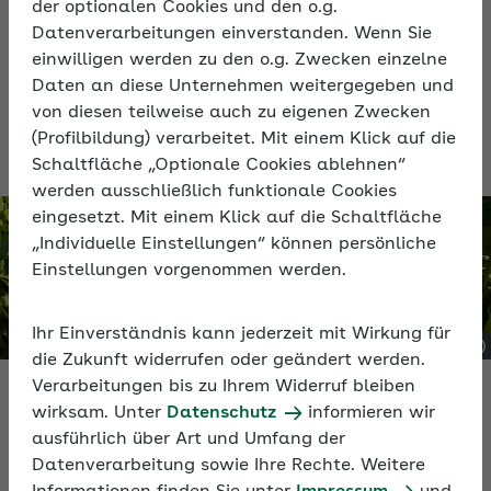
der optionalen Cookies und den o.g.
Arbeitgeber, die Aspekte der Klimaanpassung und
Datenverarbeitungen einverstanden. Wenn Sie
des Klimaschutzes mit Maßnahmen der Betrieblichen
einwilligen werden zu den o.g. Zwecken einzelne
Gesundheitsförderung in ihrer
Daten an diese Unternehmen weitergegeben und
Nachhaltigkeitsstrategie vereinen, können Synergien
von diesen teilweise auch zu eigenen Zwecken
nutzen.
(Profilbildung) verarbeitet. Mit einem Klick auf die
Schaltfläche „Optionale Cookies ablehnen“
werden ausschließlich funktionale Cookies
eingesetzt. Mit einem Klick auf die Schaltfläche
„Individuelle Einstellungen“ können persönliche
Einstellungen vorgenommen werden.
Ihr Einverständnis kann jederzeit mit Wirkung für
die Zukunft widerrufen oder geändert werden.
Verarbeitungen bis zu Ihrem Widerruf bleiben
wirksam. Unter
Datenschutz
informieren wir
Gesundheitsrisiken durch den Klimawandel
ausführlich über Art und Umfang der
Datenverarbeitung sowie Ihre Rechte. Weitere