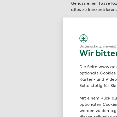
Genuss einer Tasse Ka
alles zu konzentriere
Datenschutzhinweis:
Wir bitt
„Hyg
Die Seite www.aok.
Ort 
optionale Cookies
Karten- und Videod
Meik Wik
Seite stetig für S
CEO des In
Mit einem Klick au
optionalen Cookie
werden zu den o.