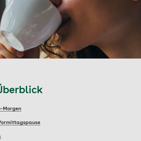
Überblick
e-Morgen
 Vormittagspause
a