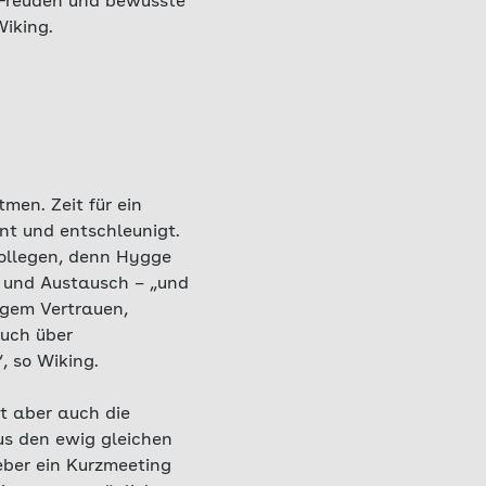
e Freuden und bewusste
iking.
men. Zeit für ein
t und entschleunigt.
ollegen, denn Hygge
 und Austausch – „und
igem Vertrauen,
auch über
, so Wiking.
t aber auch die
us den ewig gleichen
eber ein Kurzmeeting