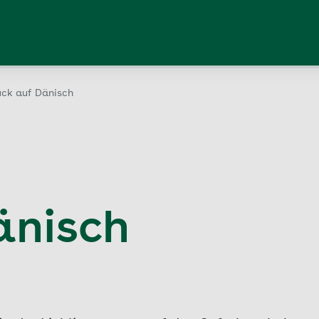
ück auf Dänisch
änisch