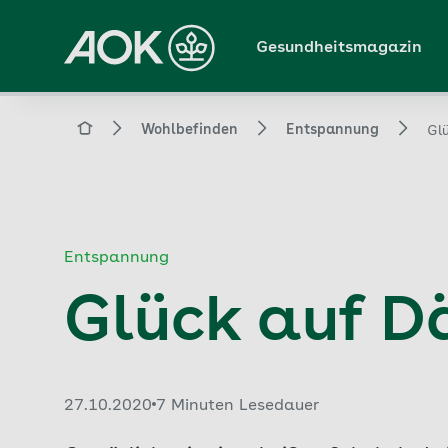
Zum
Hauptinhalt
Gesundheitsmagazin
springen
Magazin
Wohlbefinden
Entspannung
Gl
Entspannung
Glück auf D
Veröffentlicht am:
27.10.2020
7 Minuten Lesedauer