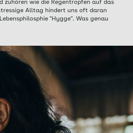
nd zuhören wie die Regentropfen auf das
stressige Alltag hindert uns oft daran
 Lebensphilosphie "Hygge". Was genau