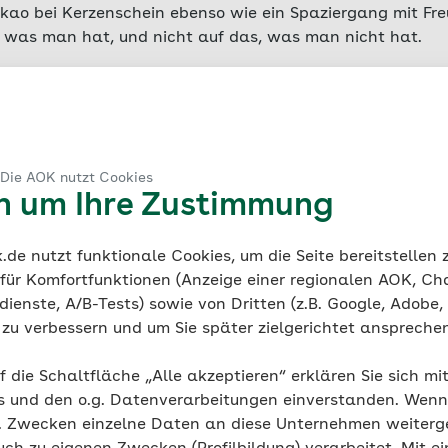
kao bei Kerzenschein ebenso wie ein Spaziergang mit Fre
n, was man hat, und nicht auf das, was man nicht hat.
 Die AOK nutzt Cookies
en um Ihre Zustimmung
ge ist das Gefühl, am richtig
de nutzt funktionale Cookies, um die Seite bereitstellen
zu sein.“
 für Komfortfunktionen (Anzeige einer regionalen AOK, Ch
ienste, A/B-Tests) sowie von Dritten (z.B. Google, Adobe,
ing
ie zu verbessern und um Sie später zielgerichtet anspreche
stituts für Glücksforschung in Kopenhagen
f die Schaltfläche „Alle akzeptieren“ erklären Sie sich mi
s und den o.g. Datenverarbeitungen einverstanden. Wenn 
g. Zwecken einzelne Daten an diese Unternehmen weiter