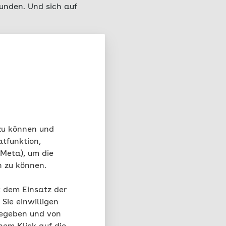
unden. Und sich auf
en
 zu können und
atfunktion,
 Meta), um die
n zu können.
t dem Einsatz der
Sie einwilligen
gegeben und von